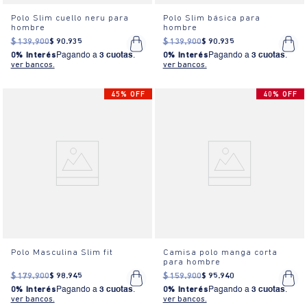
Polo Slim cuello neru para
Polo Slim básica para
hombre
hombre
$
139
.
900
$
90
.
935
$
139
.
900
$
90
.
935
0% Interés
Pagando a
3 cuotas
.
0% Interés
Pagando a
3 cuotas
.
ver bancos.
ver bancos.
45% OFF
40% OFF
Polo Masculina Slim fit
Camisa polo manga corta
para hombre
$
179
.
900
$
98
.
945
$
159
.
900
$
95
.
940
0% Interés
Pagando a
3 cuotas
.
0% Interés
Pagando a
3 cuotas
.
ver bancos.
ver bancos.