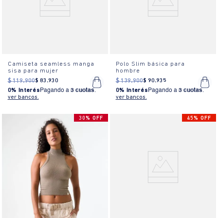
Camiseta seamless manga
Polo Slim básica para
sisa para mujer
hombre
$
119
.
900
$
83
.
930
$
139
.
900
$
90
.
935
0% Interés
Pagando a
3 cuotas
.
0% Interés
Pagando a
3 cuotas
.
ver bancos.
ver bancos.
30% OFF
45% OFF