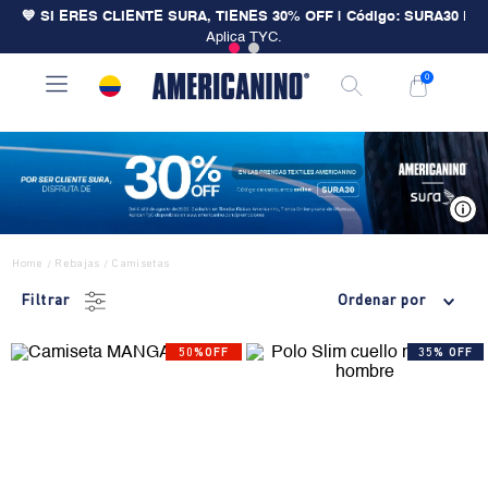
💙 SI ERES CLIENTE SURA, TIENES 30% OFF | Código: SURA30
|
Aplica TYC.
0
V
Home
Rebajas
Camisetas
/
/
Filtrar
Ordenar por
50%OFF
35% OFF