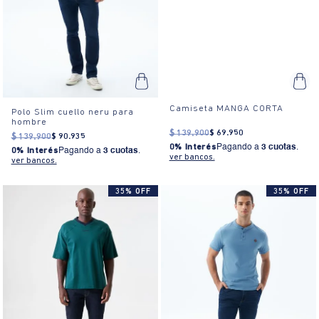
Camiseta MANGA CORTA
Polo Slim cuello neru para
hombre
$
139
.
900
$
69
.
950
$
139
.
900
$
90
.
935
0% Interés
Pagando a
3 cuotas
.
0% Interés
Pagando a
3 cuotas
.
ver bancos.
ver bancos.
35% OFF
35% OFF