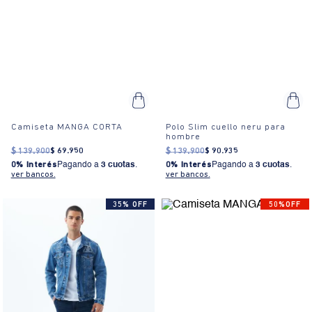
Camiseta MANGA CORTA
Polo Slim cuello neru para
hombre
$
139
.
900
$
69
.
950
$
139
.
900
$
90
.
935
0% Interés
Pagando a
3 cuotas
.
0% Interés
Pagando a
3 cuotas
.
ver bancos.
ver bancos.
35% OFF
50%OFF