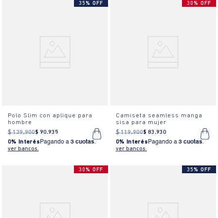
35% OFF
30% OFF
Polo Slim con aplique para
Camiseta seamless manga
hombre
sisa para mujer
$
139
.
900
$
90
.
935
$
119
.
900
$
83
.
930
0% Interés
Pagando a
3 cuotas
.
0% Interés
Pagando a
3 cuotas
.
ver bancos.
ver bancos.
30% OFF
35% OFF