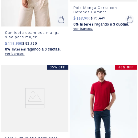
Polo Manga Corta con
Botones Hombre
$
169
.
900
$
93
.
445
0% Interés
Pagando a
3 cuotas
.
ver bancos.
Camiseta seamless manga
sisa para mujer
$
119
.
900
$
83
.
930
0% Interés
Pagando a
3 cuotas
.
ver bancos.
35% OFF
40% OFF