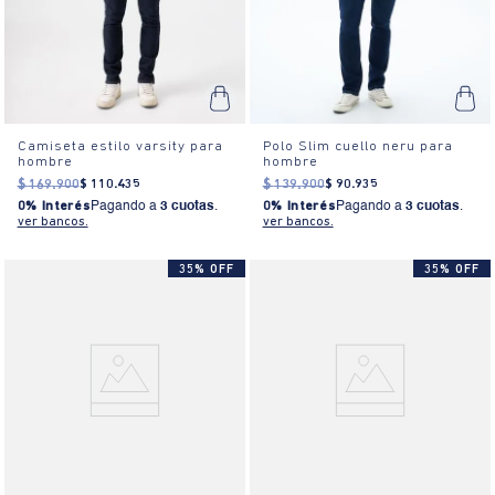
Camiseta estilo varsity para
Polo Slim cuello neru para
hombre
hombre
$
169
.
900
$
110
.
435
$
139
.
900
$
90
.
935
0% Interés
Pagando a
3 cuotas
.
0% Interés
Pagando a
3 cuotas
.
ver bancos.
ver bancos.
35% OFF
35% OFF