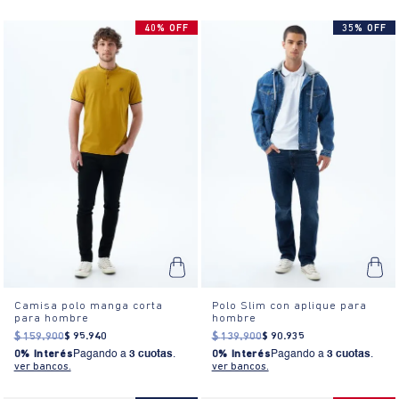
40% OFF
35% OFF
Camisa polo manga corta
Polo Slim con aplique para
para hombre
hombre
$
159
.
900
$
95
.
940
$
139
.
900
$
90
.
935
0% Interés
Pagando a
3 cuotas
.
0% Interés
Pagando a
3 cuotas
.
ver bancos.
ver bancos.