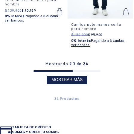
Polo Slim cuello neru para
hombre
$
139
.
900
$
90
.
935
0% Interés
Pagando a
3 cuotas
.
ver bancos.
Camisa polo manga corta
para hombre
$
159
.
900
$
95
.
940
0% Interés
Pagando a
3 cuotas
.
ver bancos.
Mostrando
20 de 34
MOSTRAR MÁS
34
Productos
TARJETA DE CRÉDITO
SUMAS Y CRÉDITO SUMAS