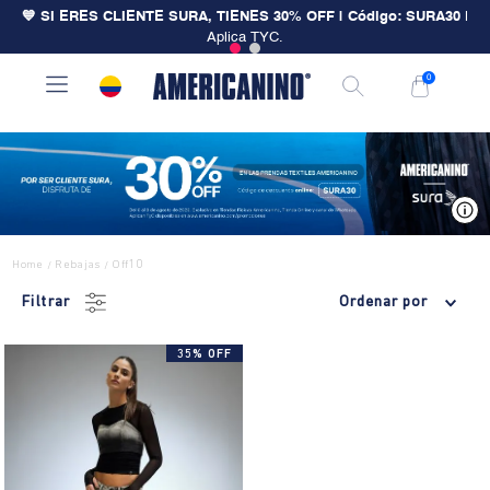
💙 SI ERES CLIENTE SURA, TIENES 30% OFF | Código: SURA30
|
Aplica TYC.
0
V
Home
Rebajas
Off10
/
/
Filtrar
Ordenar por
35% OFF