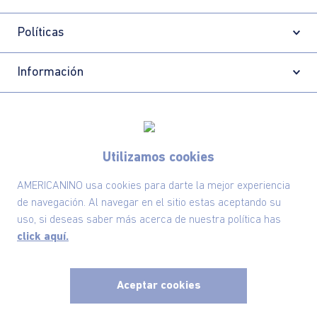
Políticas
Información
Localizador de tiendas
Utilizamos cookies
AMERICANINO usa cookies para darte la mejor experiencia
de navegación. Al navegar en el sitio estas aceptando su
uso, si deseas saber más acerca de nuestra política has
click aquí.
Aceptar cookies
Comodin S.A.S | NIT: 800.069.933-6
©2025 Americanino, todos los derechos reservados
x