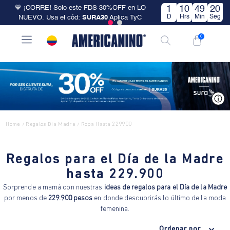
💙 ¡CORRE! Solo este FDS 30%OFF en LO
1
10
49
20
D
Hrs
Min
Seg
NUEVO. Usa el cód:
SURA30
Aplica TyC
0
V
Home
Regalos Dia Madre
Ropa Hasta 229900
/
/
Regalos para el Día de la Madre
hasta 229.900
Sorprende a mamá con nuestras
ideas de regalos para el Día de la Madre
por menos de
229.900 pesos
en donde descubrirás lo último de la moda
femenina.
Ordenar por