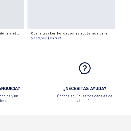
Gorra ajustable en algodón con hebilla metálica
Gorra trucker bordados estructurada para hombre
$ 119.900
$ 89.925
ANQUICIA?
¿NECESITAS AYUDA?
nocida y un
Conoce aquí nuestros canales de
toso.
atención.