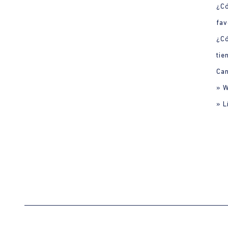
¿Có
fav
¿C
tie
Can
» 
» L