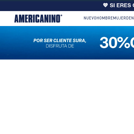
💙 SI ERES
NUEVO
HOMBRE
MUJER
DEN