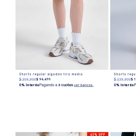
Short con pretina elástica y tela texturizada para mujer
Shorts regular algodón tiro medio
Shorts regu
$
209
.
900
$
94
.
455
$
239
.
900
$
0% Interés
Pagando a
3 cuotas
.
ver bancos.
0% Interés
45% OFF