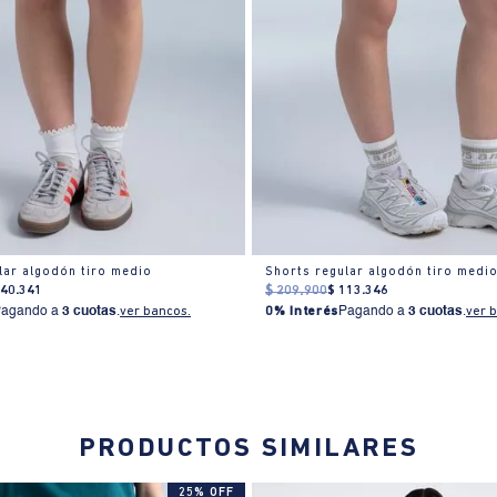
lar algodón tiro medio
140
.
341
$
209
.
900
$
113
.
346
Pagando a
3 cuotas
.
ver bancos.
0% Interés
Pagando a
3 cuotas
.
ver 
PRODUCTOS SIMILARES
25% OFF