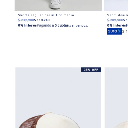
Shorts regular denim tiro medio
Short denim
$
239
.
900
$
118
.
750
$
209
.
900
$
0% Interés
Pagando a
3 cuotas
.
ver bancos.
0% Interés
$ 
35% OFF