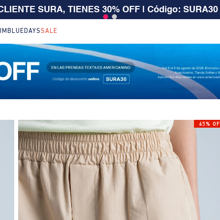
 $199.000 | 15% EXTRA desde $400.000 en SALE
| T
IM
BLUEDAYS
SALE
45% OF