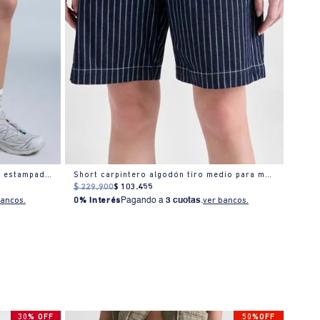
Shorts regular algodón tiro medio estampado floral
Short carpintero algodón tiro medio para mujer
Short
$
229
.
900
$
103
.
455
$
179
bancos.
0% Interés
Pagando a
3 cuotas
.
ver bancos.
0% I
30% OFF
50%OFF