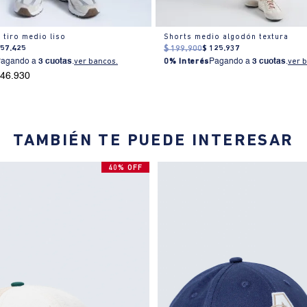
 tiro medio liso
Shorts medio algodón textura
157
.
425
$
199
.
900
$
125
.
937
Pagando a
3 cuotas
.
ver bancos.
0% Interés
Pagando a
3 cuotas
.
ver 
146.930
TAMBIÉN TE PUEDE INTERESAR
40% OFF