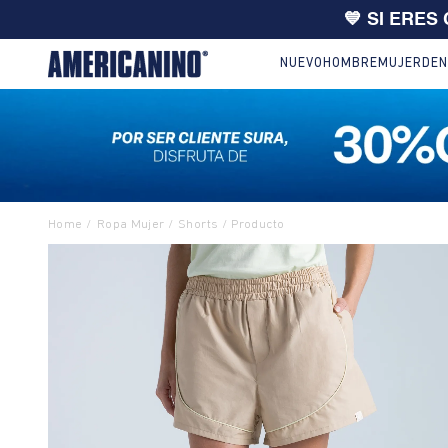
🔥
10% EXTRA en compras desde
NUEVO
HOMBRE
MUJER
DEN
Ropa Mujer
Shorts