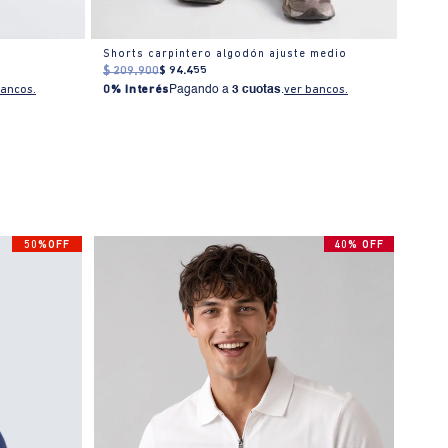
Shorts carpintero algodón ajuste medio
Short
$
209
.
900
$
94
.
455
$
239
bancos.
0% Interés
Pagando a
3 cuotas
.
ver bancos.
0% I
50%OFF
40% OFF