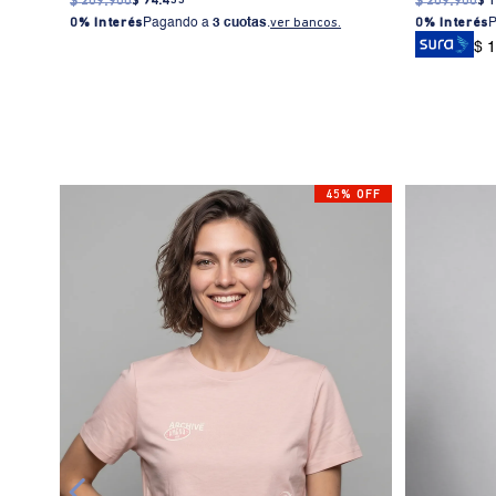
$
209
.
900
$
94
.
455
$
209
.
900
$
0% Interés
Pagando a
3 cuotas
.
ver bancos.
0% Interés
$ 
45% OFF