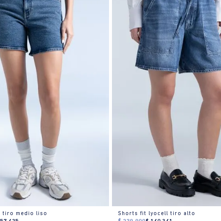
 tiro medio liso
Shorts fit lyocell tiro alto