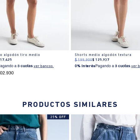
o algodón tiro medio
Shorts medio algodón textura
217
.
425
$
199
.
900
$
125
.
937
Pagando a
3 cuotas
.
ver bancos.
0% Interés
Pagando a
3 cuotas
.
ver 
202.930
PRODUCTOS SIMILARES
25% OFF