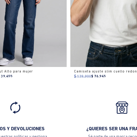
t Alto para mujer
139.455
$ 139.900
$ 76.945
OS Y DEVOLUCIONES
¿QUIERES SER UNA FR
estras políticas y gestiona
Sé parte de una marca reco