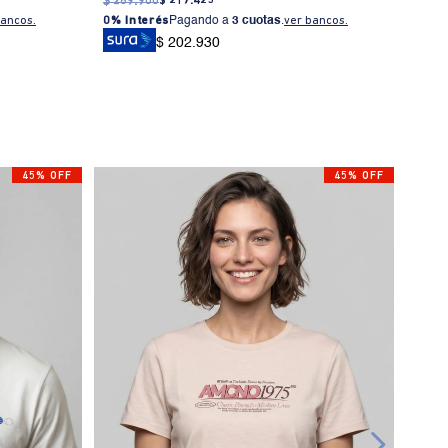
$
289
.
900
$
217
.
425
$
239
0% I
bancos.
0% Interés
Pagando a
3 cuotas
.
ver bancos.
$ 202.930
45% OFF
45% OFF