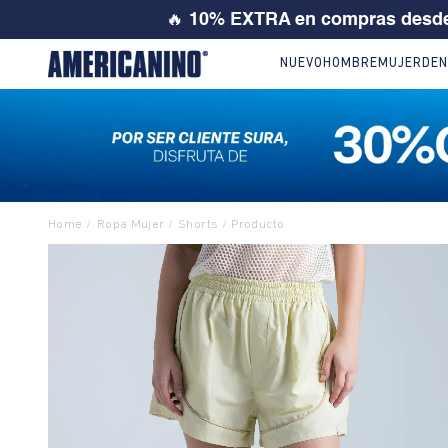
💙 SI ERES
NUEVO
HOMBRE
MUJER
DEN
Ropa Mujer
Shorts