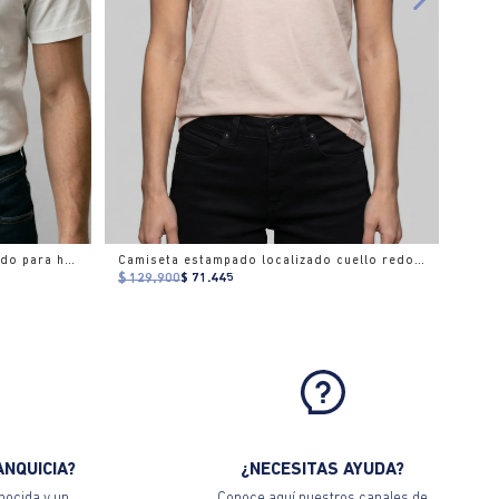
Camiseta ajuste slim cuello redondo para hombre
Camiseta estampado localizado cuello redondo para mujer
$ 129.900
$ 71.445
ANQUICIA?
¿NECESITAS AYUDA?
nocida y un
Conoce aquí nuestros canales de