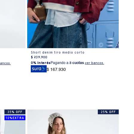
Short denim tiro medio corto
Short
$
239
.
900
$
239
0% Interés
Pagando a
3 cuotas
.
ver bancos.
bancos.
0% I
$ 167.930
35% OFF
25% OFF
10%EXTRA