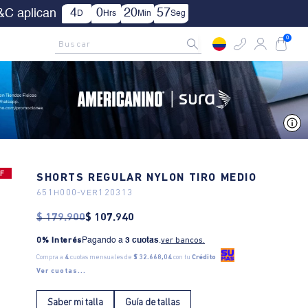
| Aplica TYC.
AMCNO CLUB
Rastrea tu pedido aquí
Buscar
0
V
F
SHORTS REGULAR NYLON TIRO MEDIO
651H000
-
VER120313
$
179
.
900
$
107
.
940
0% Interés
Pagando a
3 cuotas
.
ver bancos.
Compra a
4
cuotas mensuales de
$ 32.668,04
con tu
Crédito
Ver cuotas...
Saber mi talla
Guía de tallas