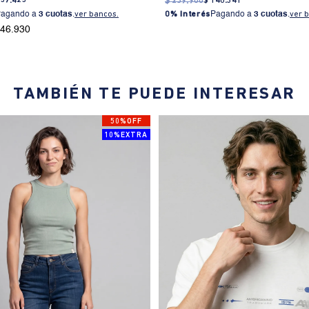
157
.
425
$
239
.
900
$
140
.
341
Pagando a
3 cuotas
.
ver bancos.
0% Interés
Pagando a
3 cuotas
.
ver 
146.930
TAMBIÉN TE PUEDE INTERESAR
50%OFF
10%EXTRA