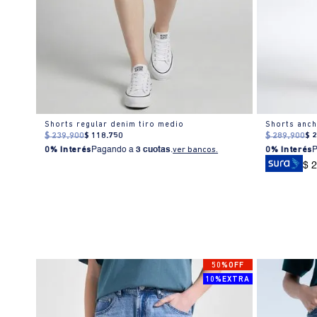
er
Shorts regular denim tiro medio
Shorts anch
$
239
.
900
$
118
.
750
$
289
.
900
$
0% Interés
Pagando a
3 cuotas
.
ver bancos.
0% Interés
$ 
50%OFF
10%EXTRA