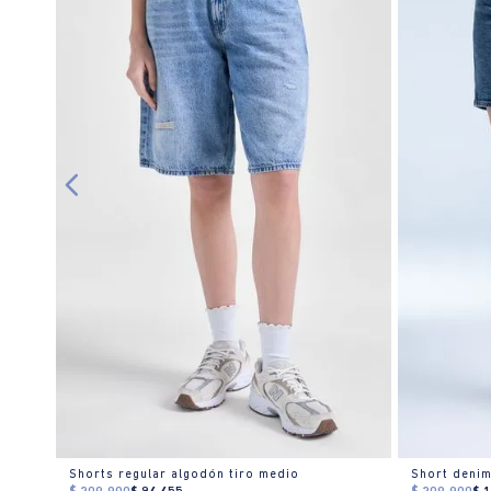
er
Shorts regular algodón tiro medio
Short denim