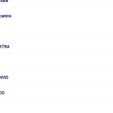
sale
canino
XTRA
NVIO
DO