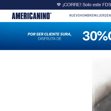
💙 ¡CORRE! Solo este FD
NUEVO
HOMBRE
MUJER
DEN