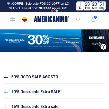
💙 ¡CORRE! Solo este FDS 30%OFF en LO
1
23
28
51
D
Hrs
Min
Seg
NUEVO. Usa el cód:
SURA30
Aplica TyC
0
V
50% DCTO SALE AGOSTO
10% Descuento Extra SALE
15% Descuento Extra sale