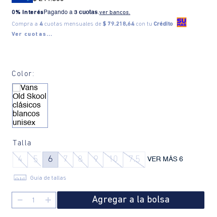
0% Interés
Pagando a
3 cuotas
.
ver bancos.
Compra a
4
cuotas mensuales de
$ 79.218,64
con tu
Crédito
Ver cuotas...
Color:
Talla
4
5
6
7
8
9
10
7.5
VER MÁS 6
Guía de tallas
Agregar a la bolsa
－
＋