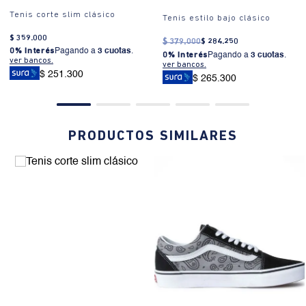
Tenis corte slim clásico
Tenis estilo bajo clásico
$
359
.
000
$
379
.
000
$
284
.
250
0% Interés
Pagando a
3 cuotas
.
0% Interés
Pagando a
3 cuotas
.
ver bancos.
ver bancos.
$ 251.300
$ 265.300
PRODUCTOS SIMILARES