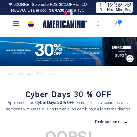
💙 ¡CORRE! Solo este FDS 30%OFF en LO
1
12
32
42
D
Hrs
Min
Seg
NUEVO. Usa el cód:
SURA30
Aplica TyC
0
V
Home
Cyber Days
30% DCTO
/
/
Cyber Days 30 % OFF
Aprovecha los
Cyber Days 30 % OFF
en nuestras colecciones para
hombres y mujeres que no temen a los cambios y a los retos diarios.
Ordenar por