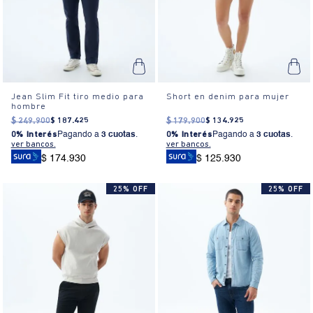
Jean Slim Fit tiro medio para
Short en denim para mujer
hombre
$
249
.
900
$
187
.
425
$
179
.
900
$
134
.
925
0% Interés
Pagando a
3 cuotas
.
0% Interés
Pagando a
3 cuotas
.
ver bancos.
ver bancos.
$ 174.930
$ 125.930
25% OFF
25% OFF