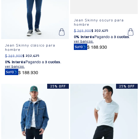
Jean Skinny oscuro para
hombre
$
269
.
900
$
202
.
425
0% Interés
Pagando a
3 cuotas
.
ver bancos.
Jean Skinny clásico para
$ 188.930
hombre
$
269
.
900
$
202
.
425
0% Interés
Pagando a
3 cuotas
.
ver bancos.
$ 188.930
25% OFF
25% OFF