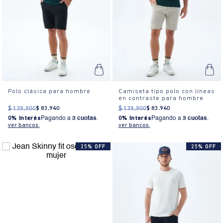
Polo clásica para hombre
Camiseta tipo polo con líneas
en contraste para hombre
$
139
.
900
$
83
.
940
$
139
.
900
$
83
.
940
0% Interés
Pagando a
3 cuotas
.
0% Interés
Pagando a
3 cuotas
.
ver bancos.
ver bancos.
25% OFF
25% OFF