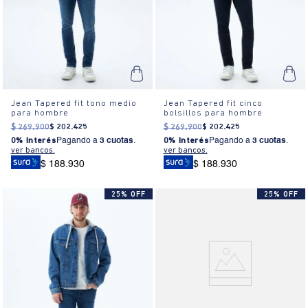
Jean Tapered fit tono medio
Jean Tapered fit cinco
para hombre
bolsillos para hombre
$
269
.
900
$
202
.
425
$
269
.
900
$
202
.
425
0% Interés
Pagando a
3 cuotas
.
0% Interés
Pagando a
3 cuotas
.
ver bancos.
ver bancos.
$ 188.930
$ 188.930
25% OFF
25% OFF