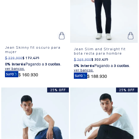
Jean Skinny fit oscuro para
Jean Slim and Straight fit
mujer
bota recta para hombre
$
229
.
900
$
172
.
425
$
269
.
900
$
202
.
425
0% Interés
Pagando a
3 cuotas
.
0% Interés
Pagando a
3 cuotas
.
ver bancos.
ver bancos.
$ 160.930
$ 188.930
25% OFF
25% OFF