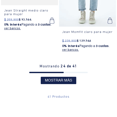
Jean Straight medio claro
para mujer
$
259
.
900
$
93
.
564
0% Interés
Pagando a
3 cuotas
.
ver bancos.
Jean Momfit claro para mujer
$
239
.
900
$
129
.
546
0% Interés
Pagando a
3 cuotas
.
ver bancos.
Mostrando
24 de 41
MOSTRAR MÁS
41
Productos