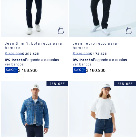
Jean Slim fit bota recta para
Jean negro recto para
hombre
hombre
$
269
.
900
$
202
.
425
$
229
.
900
$
172
.
425
0% Interés
Pagando a
3 cuotas
.
0% Interés
Pagando a
3 cuotas
.
ver bancos.
ver bancos.
$ 188.930
$ 160.930
25% OFF
25% OFF