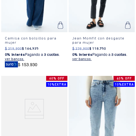
Camisa con bolsillos para
Jean Momfit con desgaste
mujer
para mujer
$
219
.
900
$
164
.
925
$
239
.
900
$
118
.
750
0% Interés
Pagando a
3 cuotas
.
0% Interés
Pagando a
3 cuotas
.
ver bancos.
ver bancos.
$ 153.930
60% OFF
40% OFF
10%EXTRA
10%EXTRA