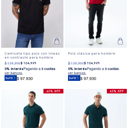
Camiseta tipo polo con líneas
Polo clásica para hombre
en contraste para hombre
$
139
.
900
$
104
.
925
$
139
.
900
$
104
.
925
0% Interés
Pagando a
3 cuotas
.
0% Interés
Pagando a
3 cuotas
.
ver bancos.
ver bancos.
$ 97.930
$ 97.930
40% OFF
40% OFF