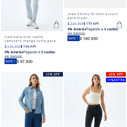
Jean Skinny fit tono oscuro
para mujer
$
229
.
900
$
172
.
425
0% Interés
Pagando a
3 cuotas
.
ver bancos.
Camiseta slim cuello
$ 160.930
camisero manga corta para
mujer
$
139
.
900
$
104
.
925
0% Interés
Pagando a
3 cuotas
.
ver bancos.
$ 97.930
25% OFF
45% OFF
10%EXTRA