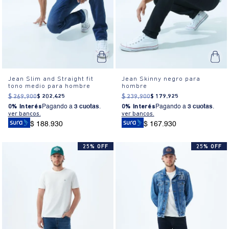
Jean Slim and Straight fit
Jean Skinny negro para
tono medio para hombre
hombre
$
269
.
900
$
202
.
425
$
239
.
900
$
179
.
925
0% Interés
Pagando a
3 cuotas
.
0% Interés
Pagando a
3 cuotas
.
ver bancos.
ver bancos.
$ 188.930
$ 167.930
25% OFF
25% OFF