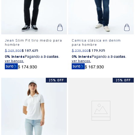
Jean Slim Fit tiro medio para
Camisa clásica en denim
hombre
para hombre
$
249
.
900
$
187
.
425
$
239
.
900
$
179
.
925
0% Interés
Pagando a
3 cuotas
.
0% Interés
Pagando a
3 cuotas
.
ver bancos.
ver bancos.
$ 174.930
$ 167.930
25% OFF
25% OFF