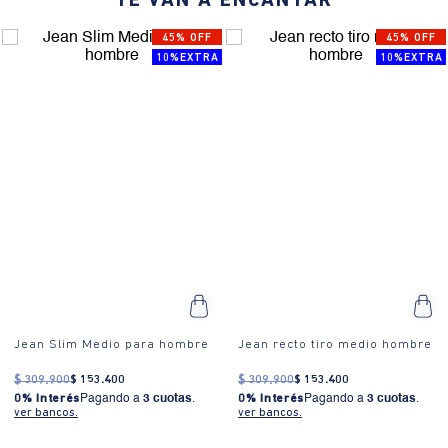
TE VAN A ENCANTAR
¿Cómo es el fit?:
Jean de tiro medio, bota recta y largo completo.
45% OFF
45% OFF
Sin rotos ni estampados, pertenece a la línea de negocio denim
10%EXTRA
10%EXTRA
básico.
¿Cómo se usa?:
Este jean es ideal para eventos casuales y
reuniones informales. Su diseño versátil permite combinarlo
fácilmente con camisetas, camisas o chaquetas.
Jean Slim Medio para hombre
Jean recto tiro medio hombre
$
309
.
900
$
153
.
400
$
309
.
900
$
153
.
400
0% Interés
Pagando a
3 cuotas
.
0% Interés
Pagando a
3 cuotas
.
ver bancos.
ver bancos.