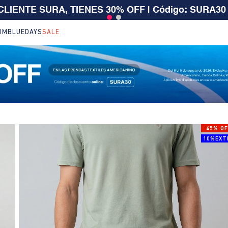
 $199.000 | 15% EXTRA desde $400.000 en SALE
| T
IM
BLUEDAYS
SALE
45% OF
10%EXT