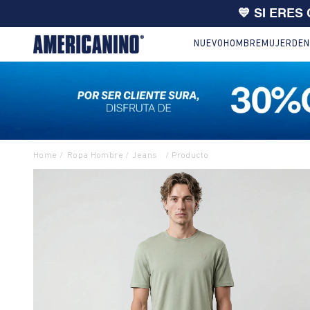
🔥
10% EXTRA en compras desde
NUEVO
HOMBRE
MUJER
DEN
Ropa Hombre
Jeans