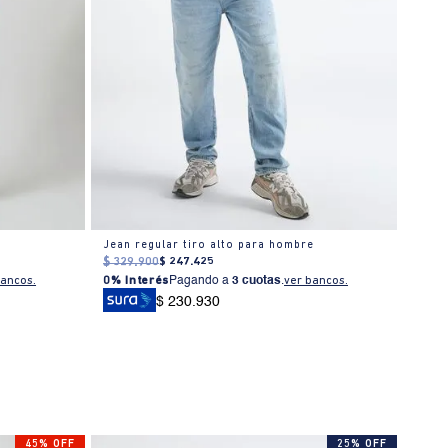
Jean regular tiro alto para hombre
Jean 
$
329
.
900
$
247
.
425
$
309
0% I
bancos.
0% Interés
Pagando a
3 cuotas
.
ver bancos.
$ 230.930
45% OFF
25% OFF