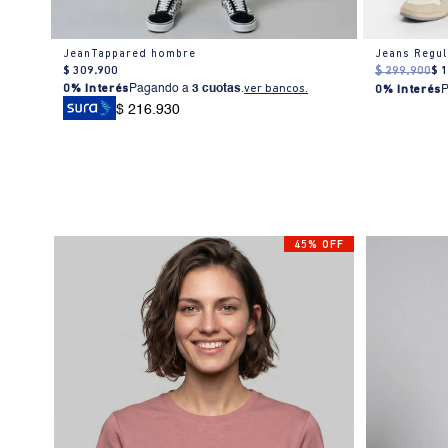
JeanTappared hombre
Jeans Regu
$
309
.
900
$
299
.
900
$
0% Interés
Pagando a
3 cuotas
.
ver bancos.
0% Interés
$ 216.930
45% OFF