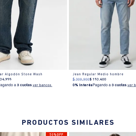
lar Algodón Stone Wash
Jean Regular Medio hombre
134
.
955
$
309
.
900
$
153
.
400
Pagando a
3 cuotas
.
ver bancos.
0% Interés
Pagando a
3 cuotas
.
ver 
PRODUCTOS SIMILARES
50%OFF