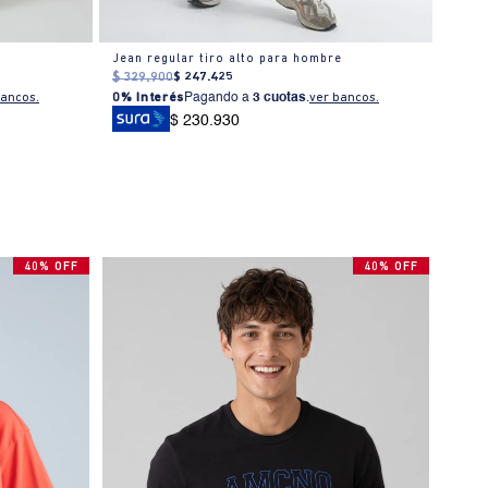
Jean regular tiro alto para hombre
Jean 
$
329
.
900
$
247
.
425
$
309
0% I
bancos.
0% Interés
Pagando a
3 cuotas
.
ver bancos.
$ 230.930
40% OFF
40% OFF