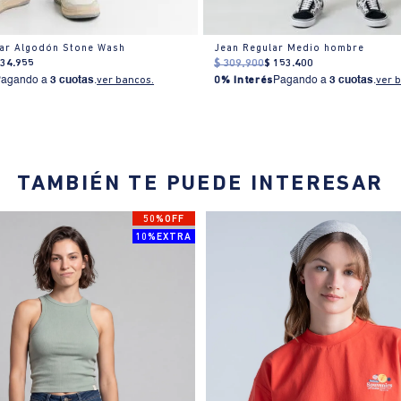
lar Algodón Stone Wash
Jean Regular Medio hombre
134
.
955
$
309
.
900
$
153
.
400
Pagando a
3 cuotas
.
ver bancos.
0% Interés
Pagando a
3 cuotas
.
ver 
TAMBIÉN TE PUEDE INTERESAR
50%OFF
10%EXTRA