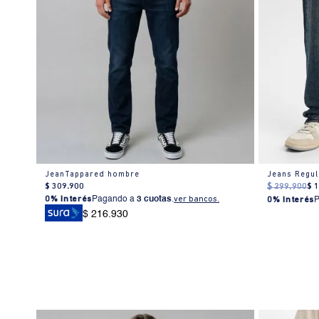
JeanTappared hombre
Jeans Regu
$
309
.
900
$
299
.
900
$
0% Interés
Pagando a
3 cuotas
.
ver bancos.
0% Interés
$ 216.930
% OFF