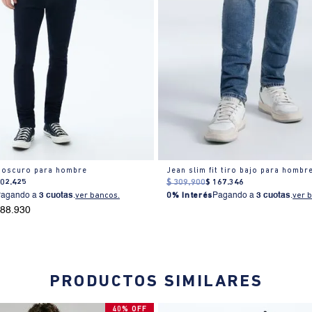
 oscuro para hombre
Jean slim fit tiro bajo para hombr
202
.
425
$
309
.
900
$
167
.
346
Pagando a
3 cuotas
.
ver bancos.
0% Interés
Pagando a
3 cuotas
.
ver 
188.930
PRODUCTOS SIMILARES
40% OFF