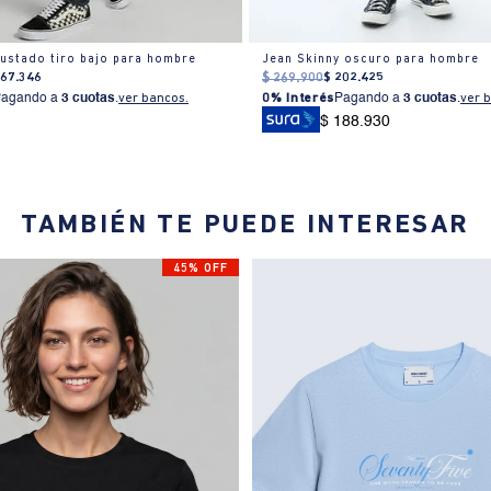
justado tiro bajo para hombre
Jean Skinny oscuro para hombre
167
.
346
$
269
.
900
$
202
.
425
Pagando a
3 cuotas
.
ver bancos.
0% Interés
Pagando a
3 cuotas
.
ver 
$ 188.930
TAMBIÉN TE PUEDE INTERESAR
45% OFF