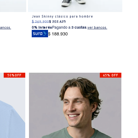
Jean Skinny clásico para hombre
Jean 
$
269
.
900
$
202
.
425
$
309
bancos.
0% Interés
Pagando a
3 cuotas
.
ver bancos.
0% I
$ 188.930
50%OFF
45% OFF