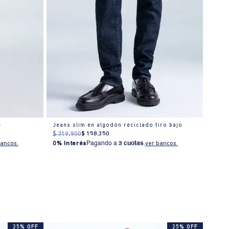
e
Jeans slim en algodón reciclado tiro bajo
Jean 
$
319
.
900
$
158
.
350
$
319
bancos.
0% Interés
Pagando a
3 cuotas
.
ver bancos.
0% I
25% OFF
25% OFF