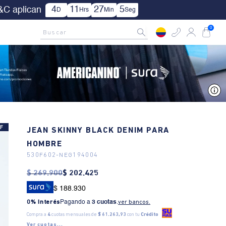
ica TYC.
AMCNO CLUB
Rastrea tu pedido aquí
Buscar
0
V
F
JEAN SKINNY BLACK DENIM PARA
HOMBRE
530F602
-
NEG194004
$
269
.
900
$
202
.
425
$ 188.930
0% Interés
Pagando a
3 cuotas
.
ver bancos.
Compra a
4
cuotas mensuales de
$ 61.263,93
con tu
Crédito
Ver cuotas...