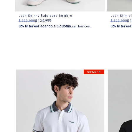
Jean Skinny Bajo para hombre
Jean Slim a
$
299
.
900
$
134
.
955
$
309
.
900
$
0% Interés
Pagando a
3 cuotas
.
ver bancos.
0% Interés
50%OFF