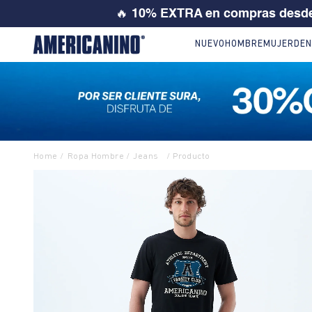
25% ó 3
NUEVO
HOMBRE
MUJER
DEN
Ropa Hombre
Jeans