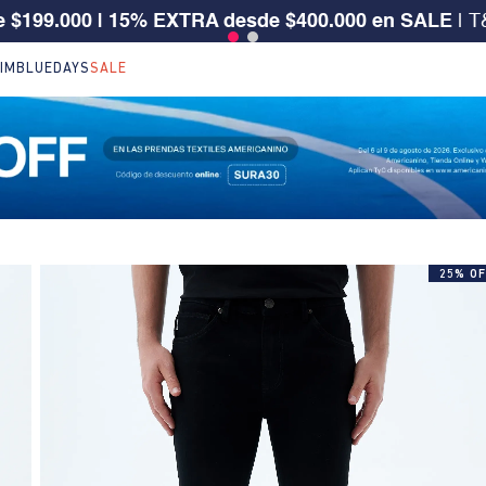
5%OFF en ref. seleccionadas de NEW ARRIVALS | Apl
IM
BLUEDAYS
SALE
25% OF