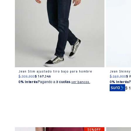
Jean Slim ajustado tiro bajo para hombre
Jean Skinny
$
309
.
900
$
167
.
346
$
269
.
900
$
0% Interés
Pagando a
3 cuotas
.
ver bancos.
0% Interés
$ 
% OFF
50%OFF