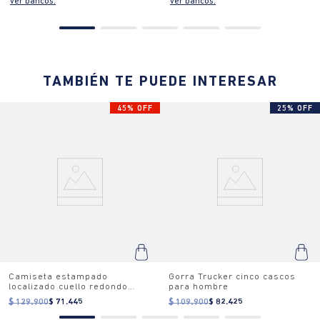
ver bancos.
ver bancos.
TAMBIÉN TE PUEDE INTERESAR
45% OFF
25% OFF
Camiseta estampado
Gorra Trucker cinco cascos
localizado cuello redondo
para hombre
para mujer
$ 129.900
$ 71.445
$ 109.900
$ 82.425