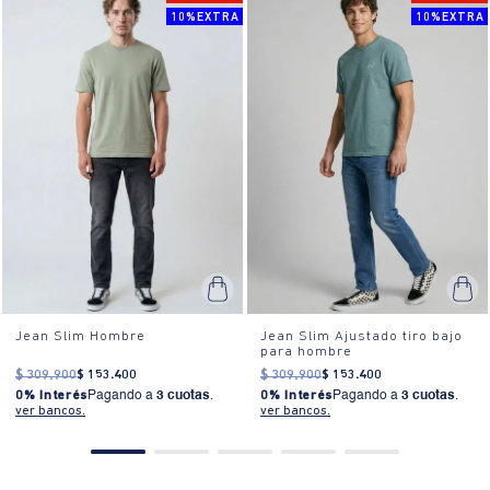
10%EXTRA
10%EXTRA
¿Cómo se usa?:
Ideal para eventos casuales o salidas con amigos,
este jean se adapta a cualquier ocasión donde se requiera un look
relajado pero bien presentado.
Jean Slim Hombre
Jean Slim Ajustado tiro bajo
para hombre
$
309
.
900
$
153
.
400
$
309
.
900
$
153
.
400
0% Interés
Pagando a
3 cuotas
.
0% Interés
Pagando a
3 cuotas
.
ver bancos.
ver bancos.