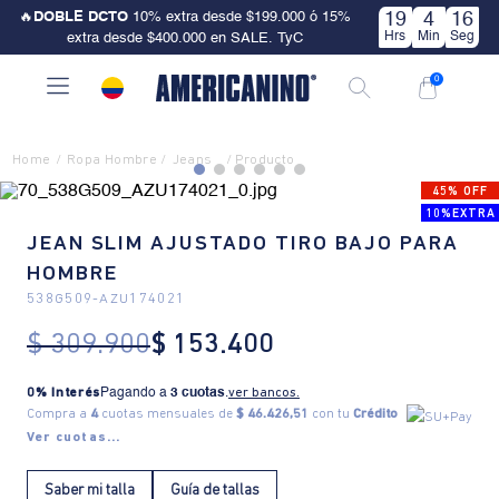
🔥
DOBLE DCTO
10% extra desde $199.000 ó 15%
19
4
15
Hrs
Min
Seg
extra desde $400.000 en SALE. TyC
0
Ropa Hombre
Jeans
45% OFF
10%EXTRA
JEAN SLIM AJUSTADO TIRO BAJO PARA
HOMBRE
538G509
-
AZU174021
$
309
.
900
$
153
.
400
0% Interés
Pagando a
3 cuotas
.
ver bancos.
Compra a
4
cuotas mensuales de
$ 46.426,51
con tu
Crédito
Ver cuotas...
Saber mi talla
Guía de tallas