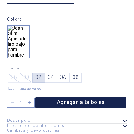
Color:
Talla
28
30
32
34
36
38
Guía de tallas
Agregar a la bolsa
－
＋
Descripción
Lavado y especificaciones
Este jean slim ajustado es perfecto para el hombre moderno que
Cambios y devoluciones
Fabricante / importador:
COMODIN S.A.S.
busca un estilo clásico y elegante. Confeccionado con una mezcla