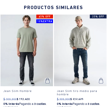
PRODUCTOS SIMILARES
45% OFF
25% OFF
10%EXTRA
Jean Slim Hombre
Jean Slim tiro medio para
hombre
$
309
.
900
$
153
.
400
$
309
.
900
$
232
.
425
0% Interés
Pagando a
3 cuotas
.
0% Interés
Pagando a
3 cuotas
.