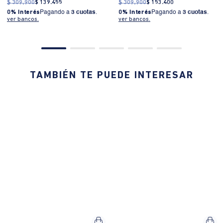
$
309
.
900
$
139
.
455
$
309
.
900
$
153
.
400
0% Interés
Pagando a
3 cuotas
.
0% Interés
Pagando a
3 cuotas
.
ver bancos.
ver bancos.
TAMBIÉN TE PUEDE INTERESAR
45% OFF
10%EXTRA
40% OFF