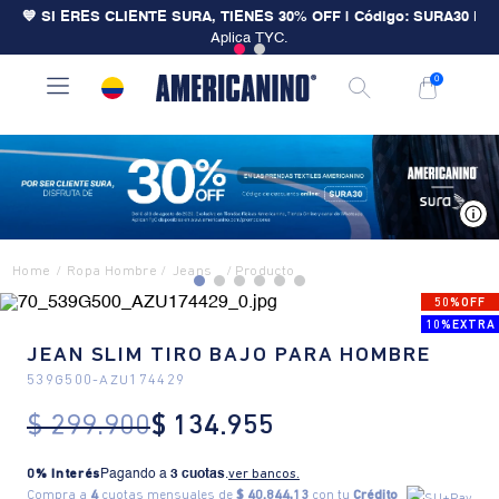
💙 SI ERES CLIENTE SURA, TIENES 30% OFF | Código: SURA30
|
Aplica TYC.
0
V
Ropa Hombre
Jeans
50%OFF
10%EXTRA
JEAN SLIM TIRO BAJO PARA HOMBRE
539G500
-
AZU174429
$
299
.
900
$
134
.
955
0% Interés
Pagando a
3 cuotas
.
ver bancos.
Compra a
4
cuotas mensuales de
$ 40.844,13
con tu
Crédito