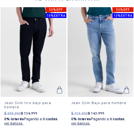
externos, zipper estándar en la pretina, denim de tono oscuro sin
50%OFF
50%OFF
efectos de lavado visibles.
10%EXTRA
10%EXTRA
¿Cómo se usa?:
Este jean slim es ideal para salidas casuales,
reuniones informales o un día relajado en la ciudad.
Jean Slim tiro bajo para
Jean Slim Bajo para hombre
hombre
$
299
.
900
$
134
.
955
$
319
.
900
$
143
.
955
0% Interés
Pagando a
3 cuotas
.
0% Interés
Pagando a
3 cuotas
.
ver bancos.
ver bancos.