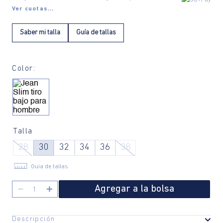
Ver cuotas...
Saber mi talla
Guía de tallas
Color:
Talla
28
30
32
34
36
38
Guía de tallas
Agregar a la bolsa
－
＋
Descripción