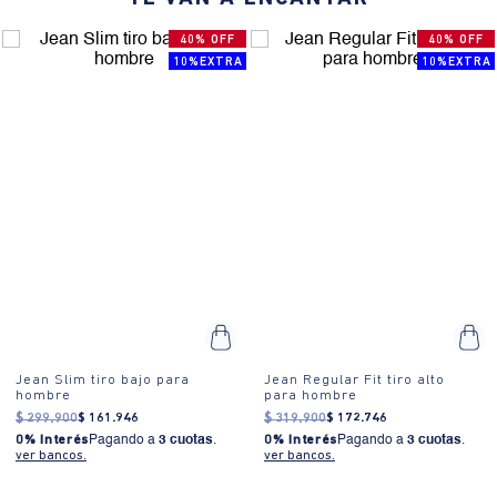
40% OFF
40% OFF
10%EXTRA
10%EXTRA
Jean Slim tiro bajo para
Jean Regular Fit tiro alto
hombre
para hombre
$
299
.
900
$
161
.
946
$
319
.
900
$
172
.
746
0% Interés
Pagando a
3 cuotas
.
0% Interés
Pagando a
3 cuotas
.
ver bancos.
ver bancos.