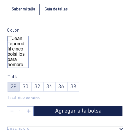
Saber mi talla
Guía de tallas
Color:
Talla
28
30
32
34
36
38
Guía de tallas
Agregar a la bolsa
－
＋
Descripción