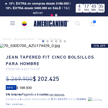
🔥
10% EXTRA en compras desde $199.000 |
4
17
43
35
15% EXTRA desde $400.000 en SALE
| T&C
D
Hrs
Min
Seg
aplican
0
Ropa Hombre
Jeans
25% OFF
JEAN TAPERED FIT CINCO BOLSILLOS
PARA HOMBRE
530D700
-
AZU174429
$
269
.
900
$
202
.
425
$ 188.930
0% Interés
Pagando a
3 cuotas
.
ver bancos.
Compra a
4
cuotas mensuales de
$ 61.263,93
con tu
Crédito
Ver cuotas...