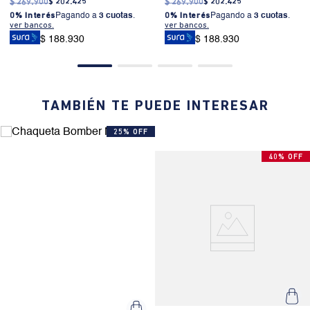
$
269
.
900
$
202
.
425
$
269
.
900
$
202
.
425
0% Interés
Pagando a
3 cuotas
.
0% Interés
Pagando a
3 cuotas
.
ver bancos.
ver bancos.
$ 188.930
$ 188.930
TAMBIÉN TE PUEDE INTERESAR
25% OFF
40% OFF