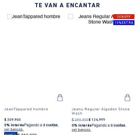
TE VAN A ENCANTAR
50%OFF
10%EXTRA
JeanTappared hombre
Jeans Regular Algodón Stone
Wash
$
309
.
900
$
299
.
900
$
134
.
955
0% Interés
Pagando a
3 cuotas
.
0% Interés
Pagando a
3 cuotas
.
ver bancos.
ver bancos.