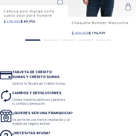
Camisa polo manga corta
cuello polo para hombre
$ 179.900
$ 89.950
Chaqueta Bomber Masculina
$ 259.900
$ 194.925
TARJETA DE CRÉDITO
SUMAS Y CRÉDITO SUMAS
Solicita tu Tarjeta de Crédito Sumas
CAMBIOS Y DEVOLUCIONES
Conoce nuestras políticas y gestiona
tu cambio o devolución.
¿QUIERES SER UNA FRANQUICIA?
Sé parte de una marca reconocida y un
modelo de negocio exitoso.
¿NECESITAS AYUDA?