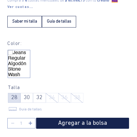
Compra a
4
cuotas mensuales de
$ 40.844,13
con tu
Crédito
Ver cuotas...
Saber mi talla
Guía de tallas
Color:
Talla
28
30
32
34
36
38
Guía de tallas
Agregar a la bolsa
－
＋