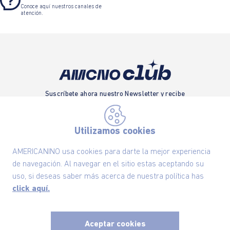
Conoce aquí nuestros canales de
atención.
Suscríbete ahora nuestro Newsletter y recibe
las ofertas exclusivas y lo último en moda
SUSCRÍBETE AHORA
Utilizamos cookies
AMERICANINO usa cookies para darte la mejor experiencia
de navegación. Al navegar en el sitio estas aceptando su
Nuestra Marca
uso, si deseas saber más acerca de nuestra política has
click aquí.
Ayudas
Aceptar cookies