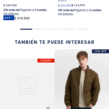
Wash
$
309
.
900
$
299
.
900
$
134
.
955
0% Interés
Pagando a
3 cuotas
.
0% Interés
Pagando a
3 cuotas
.
ver bancos.
ver bancos.
$ 216.930
TAMBIÉN TE PUEDE INTERESAR
25% OFF
50%OFF