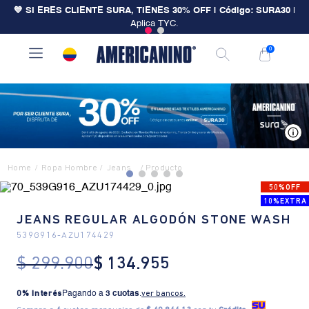
💙 SI ERES CLIENTE SURA, TIENES 30% OFF | Código: SURA30
|
Aplica TYC.
0
V
Ropa Hombre
Jeans
50%OFF
10%EXTRA
JEANS REGULAR ALGODÓN STONE WASH
539G916
-
AZU174429
$
299
.
900
$
134
.
955
0% Interés
Pagando a
3 cuotas
.
ver bancos.