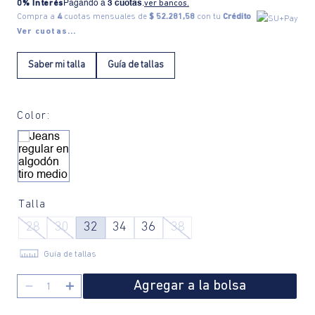
0% Interés
Pagando a
3 cuotas
.
ver bancos.
Compra a
4
cuotas mensuales de
$ 52.281,58
con tu
Crédito
Ver cuotas...
Saber mi talla
Guía de tallas
Color:
Talla
28
30
32
34
36
38
Guía de tallas
Agregar a la bolsa
－
＋