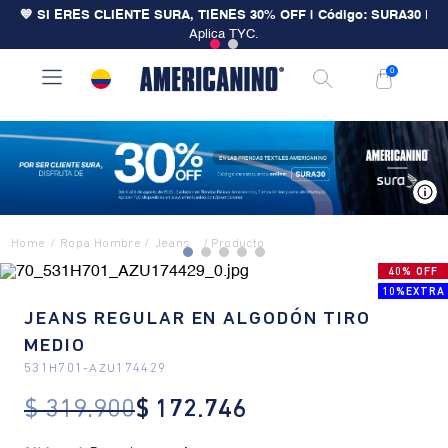
💙 SI ERES CLIENTE SURA, TIENES 30% OFF | Código: SURA30
|
Aplica TYC.
0
V
Ropa Hombre
Jeans
40% OFF
10%EXTRA
JEANS REGULAR EN ALGODÓN TIRO
MEDIO
531H701
-
AZU174429
$
319
.
900
$
172
.
746