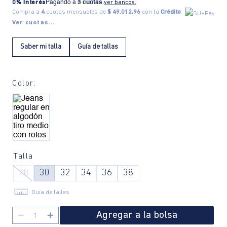
0% Interés
Pagando a
3 cuotas
.
ver bancos.
Compra a
4
cuotas mensuales de
$ 49.012,96
con tu
Crédito
Ver cuotas...
Saber mi talla
Guía de tallas
Color:
Talla
28
30
32
34
36
38
Guía de tallas
Agregar a la bolsa
－
＋