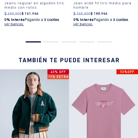
Jeans regular en algodón tiro
Jean wide fit tiro medio para
medio con rotos
hombre
$
299
.
900
$
161
.
946
$
349
.
900
$
188
.
946
0% Interés
Pagando a
3 cuotas
.
0% Interés
Pagando a
3 cuotas
.
ver bancos.
ver bancos.
TAMBIÉN TE PUEDE INTERESAR
40% OFF
50%OFF
15% EXTRA