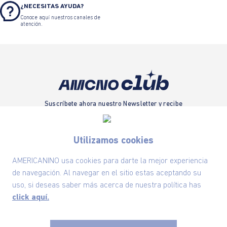
¿NECESITAS AYUDA?
Conoce aquí nuestros canales de
atención.
Suscríbete ahora nuestro Newsletter y recibe
las ofertas exclusivas y lo último en moda
SUSCRÍBETE AHORA
Utilizamos cookies
AMERICANINO usa cookies para darte la mejor experiencia
de navegación. Al navegar en el sitio estas aceptando su
Nuestra Marca
uso, si deseas saber más acerca de nuestra política has
click aquí.
Ayudas