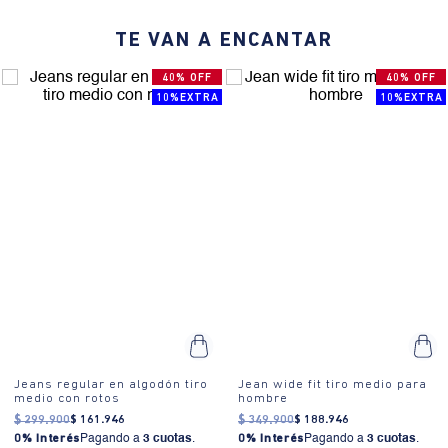
movimiento.
TE VAN A ENCANTAR
¿Cómo es el fit?:
Corte regular, tiro medio, rotos modernos, efecto
de decoloración, bolsillos clásicos, cierre con zipper.
40% OFF
40% OFF
¿Cómo se usa?:
Ideales para un look casual y relajado, perfectos
10%EXTRA
10%EXTRA
para salidas informales, reuniones con amigos o un día de compras.
Jeans regular en algodón tiro
Jean wide fit tiro medio para
medio con rotos
hombre
$
299
.
900
$
161
.
946
$
349
.
900
$
188
.
946
0% Interés
Pagando a
3 cuotas
.
0% Interés
Pagando a
3 cuotas
.