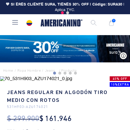
💙 SI ERES CLIENTE SURA, TIENES 30% OFF | Código: SURA30
|
Aplica TYC.
0
V
Ropa Hombre
Jeans
40% OFF
10%EXTRA
JEANS REGULAR EN ALGODÓN TIRO
MEDIO CON ROTOS
531H903
-
AZU174021
$
299
.
900
$
161
.
946