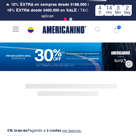
🔥
10% EXTRA en compras desde $199.000 |
4
14
3
2
15% EXTRA desde $400.000 en SALE
| T&C
D
Hrs
Min
Seg
aplican
0
V
-
0% Interés
Pagando a
3 cuotas
.
ver bancos.