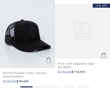
35% OFF
Polo slim algodón logo
bordado
$ 179.900
$ 116.935
Gorra Trucker cinco cascos
para hombre
$ 109.900
$ 82.425