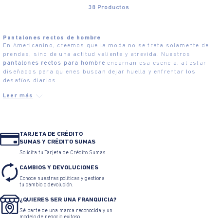
38
Productos
Pantalones rectos de hombre
En Americanino, creemos que la moda no se trata solamente de
prendas, sino de una actitud valiente y atrevida. Nuestros
pantalones rectos para hombre
encarnan esa esencia, al estar
diseñados para quienes buscan dejar huella y enfrentar los
desafíos diarios.
TARJETA DE CRÉDITO
SUMAS Y CRÉDITO SUMAS
Solicita tu Tarjeta de Crédito Sumas
CAMBIOS Y DEVOLUCIONES
Conoce nuestras políticas y gestiona
tu cambio o devolución.
¿QUIERES SER UNA FRANQUICIA?
Sé parte de una marca reconocida y un
modelo de negocio exitoso.