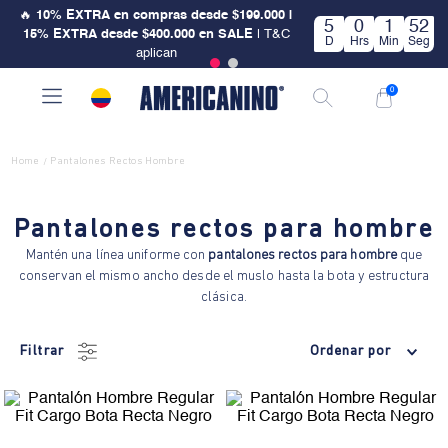
🔥
10% EXTRA en compras desde $199.000 |
5
0
1
52
15% EXTRA desde $400.000 en SALE
| T&C
D
Hrs
Min
Seg
aplican
0
Home
Pantalones Rectos Hombre
/
Pantalones rectos para hombre
Mantén una línea uniforme con
pantalones rectos para hombre
que
conservan el mismo ancho desde el muslo hasta la bota y estructura
clásica.
Filtrar
Ordenar por