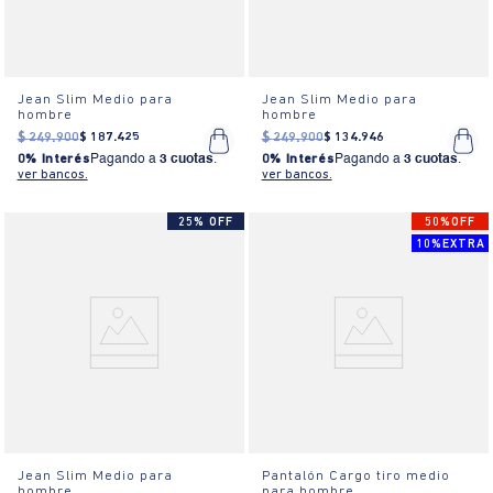
Jean Slim Medio para
Jean Slim Medio para
hombre
hombre
$
249
.
900
$
187
.
425
$
249
.
900
$
134
.
946
0% Interés
Pagando a
3 cuotas
.
0% Interés
Pagando a
3 cuotas
.
ver bancos.
ver bancos.
25% OFF
50%OFF
10%EXTRA
Jean Slim Medio para
Pantalón Cargo tiro medio
hombre
para hombre