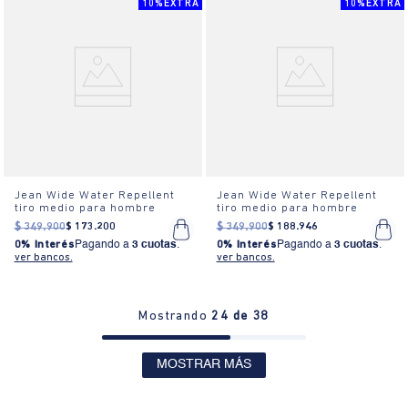
10%EXTRA
10%EXTRA
Jean Wide Water Repellent
Jean Wide Water Repellent
tiro medio para hombre
tiro medio para hombre
$
349
.
900
$
173
.
200
$
349
.
900
$
188
.
946
0% Interés
Pagando a
3 cuotas
.
0% Interés
Pagando a
3 cuotas
.
ver bancos.
ver bancos.
Mostrando
24 de 38
MOSTRAR MÁS