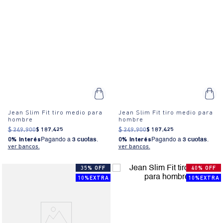
Jean Slim Fit tiro medio para
Jean Slim Fit tiro medio para
hombre
hombre
$
249
.
900
$
187
.
425
$
249
.
900
$
187
.
425
0% Interés
Pagando a
3 cuotas
.
0% Interés
Pagando a
3 cuotas
.
ver bancos.
ver bancos.
35% OFF
40% OFF
10%EXTRA
10%EXTRA