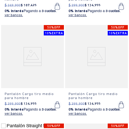
$
249
.
900
$
187
.
425
$
299
.
900
$
134
.
955
0% Interés
Pagando a
3 cuotas
.
0% Interés
Pagando a
3 cuotas
.
ver bancos.
ver bancos.
50%OFF
50%OFF
10%EXTRA
10%EXTRA
Pantalón Cargo tiro medio
Pantalón Cargo tiro medio
para hombre
para hombre
$
299
.
900
$
134
.
955
$
299
.
900
$
134
.
955
0% Interés
Pagando a
3 cuotas
.
0% Interés
Pagando a
3 cuotas
.
ver bancos.
ver bancos.
50%OFF
50%OFF