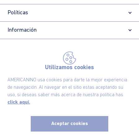
Políticas
Información
Localizador de tiendas
Utilizamos cookies
AMERICANINO usa cookies para darte la mejor experiencia
de navegación. Al navegar en el sitio estas aceptando su
uso, si deseas saber más acerca de nuestra política has
click aquí.
Aceptar cookies
Comodin S.A.S | NIT: 800.069.933-6
©2025 Americanino, todos los derechos reservados
x