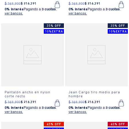
$
369
.
900
$
216
.
391
$
369
.
900
$
216
.
391
0% Interés
Pagando a
3 cuotas
.
0% Interés
Pagando a
3 cuotas
.
ver bancos.
ver bancos.
35% OFF
35% OFF
10%EXTRA
10%EXTRA
Pantalón ancho en nylon
Jean Cargo tiro medio para
corte recto
hombre
$
369
.
900
$
216
.
391
$
369
.
900
$
216
.
391
0% Interés
Pagando a
3 cuotas
.
0% Interés
Pagando a
3 cuotas
.
ver bancos.
ver bancos.
45% OFF
40% OFF