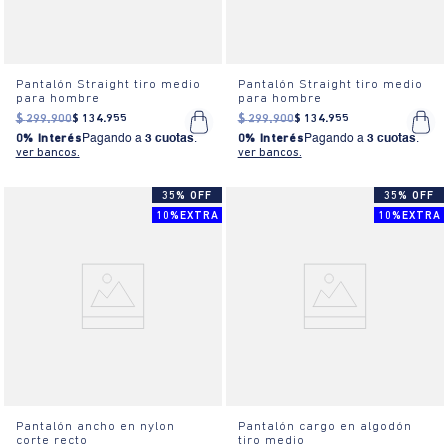
Pantalón Straight tiro medio
Pantalón Straight tiro medio
para hombre
para hombre
$
299
.
900
$
134
.
955
$
299
.
900
$
134
.
955
0% Interés
Pagando a
3 cuotas
.
0% Interés
Pagando a
3 cuotas
.
ver bancos.
ver bancos.
35% OFF
35% OFF
10%EXTRA
10%EXTRA
Pantalón ancho en nylon
Pantalón cargo en algodón
corte recto
tiro medio