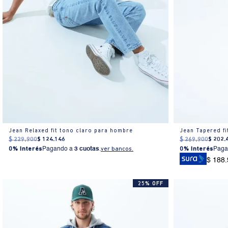
Jean Relaxed fit tono claro para hombre
Jean Tapered fi
$
229
.
900
$
124
.
146
$
269
.
900
$
202
.
0% Interés
Pagando a
3 cuotas
.
ver bancos.
0% Interés
Paga
$ 188
25% OFF