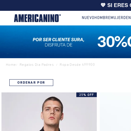
💙 SI ERES
NUEVO
HOMBRE
MUJER
DEN
Home
Regalos Dia Padres
Ropa Desde 499900
/
/
ORDENAR POR
25% OFF