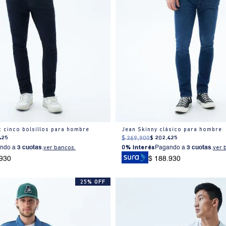
t cinco bolsillos para hombre
Jean Skinny clásico para hombre
425
$
269
.
900
$
202
.
425
ndo a
3 cuotas
.
ver bancos.
0% Interés
Pagando a
3 cuotas
.
ver 
.930
$ 188.930
25% OFF