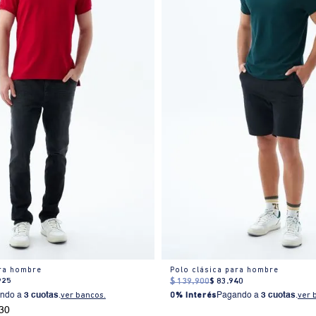
ara hombre
Polo clásica para hombre
925
$
139
.
900
$
83
.
940
ndo a
3 cuotas
.
ver bancos.
0% Interés
Pagando a
3 cuotas
.
ver 
30