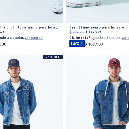
Jean Slim and Straight fit tono medio para hombre
Jean Skinny negro para hombre
425
$
239
.
900
$
179
.
925
ndo a
3 cuotas
.
ver bancos.
0% Interés
Pagando a
3 cuotas
.
ver 
.930
$ 167.930
25% OFF