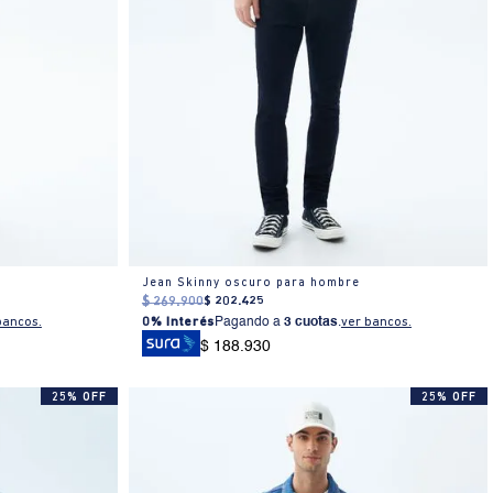
Jean Skinny oscuro para hombre
$
269
.
900
$
202
.
425
bancos.
0% Interés
Pagando a
3 cuotas
.
ver bancos.
$ 188.930
25% OFF
25% OFF