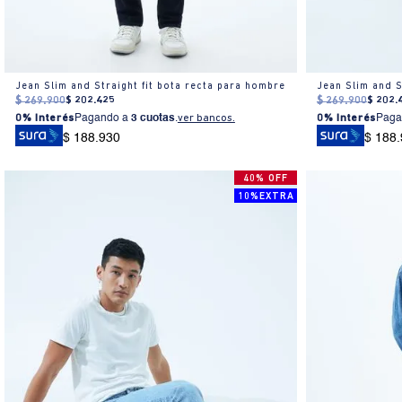
Jean Slim and Straight fit bota recta para hombre
$
269
.
900
$
202
.
425
$
269
.
900
$
202
.
0% Interés
Pagando a
3 cuotas
.
ver bancos.
0% Interés
Paga
$ 188.930
$ 188
40% OFF
10%EXTRA