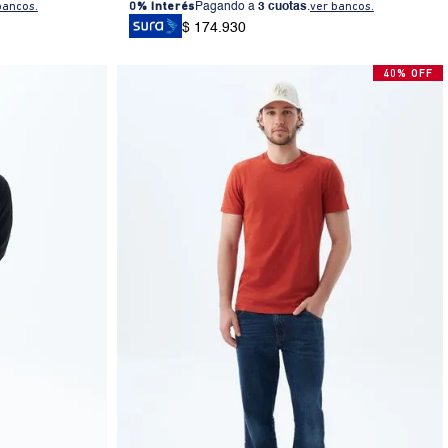
bancos.
0% Interés
Pagando a
3 cuotas
.
ver bancos.
$ 174.930
40% OFF