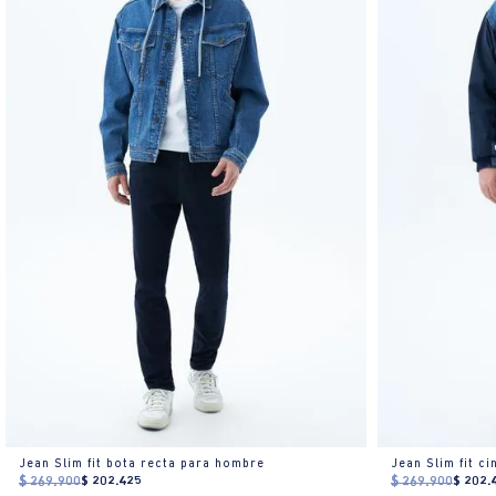
Jean Slim fit bota recta para hombre
Jean Slim fit c
$
269
.
900
$
202
.
425
$
269
.
900
$
202
.