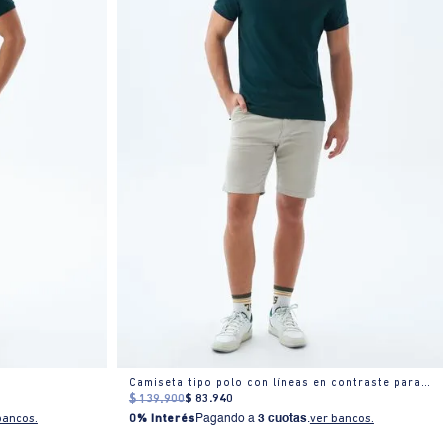
Camiseta tipo polo con líneas en contraste para hombre
$
139
.
900
$
83
.
940
bancos.
0% Interés
Pagando a
3 cuotas
.
ver bancos.