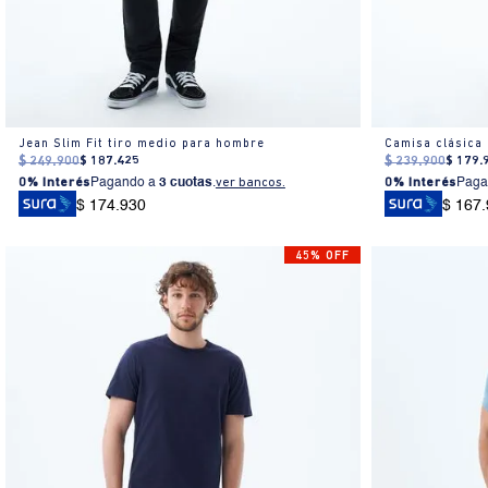
Jean Slim Fit tiro medio para hombre
Camisa clásica
$
249
.
900
$
187
.
425
$
239
.
900
$
179
.
0% Interés
Pagando a
3 cuotas
.
ver bancos.
0% Interés
Paga
$ 174.930
$ 167
45% OFF