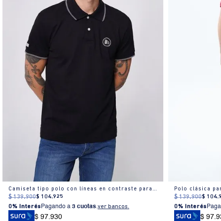
Camiseta tipo polo con líneas en contraste para hombre
Polo clásica p
$
139
.
900
$
104
.
925
$
139
.
900
$
104
.
0% Interés
Pagando a
3 cuotas
.
ver bancos.
0% Interés
Paga
$ 97.930
$ 97.9