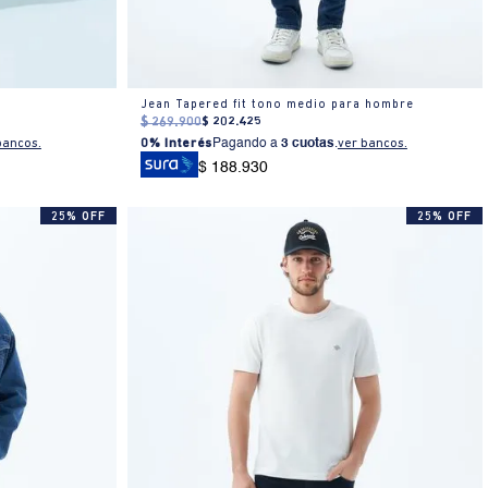
Jean Tapered fit tono medio para hombre
$
269
.
900
$
202
.
425
bancos.
0% Interés
Pagando a
3 cuotas
.
ver bancos.
$ 188.930
25% OFF
25% OFF