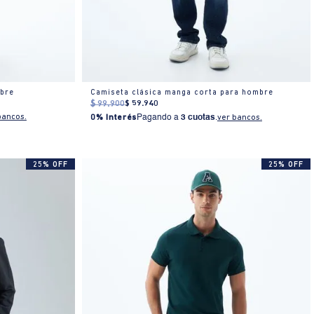
bre
Camiseta clásica manga corta para hombre
$
99
.
900
$
59
.
940
bancos.
0% Interés
Pagando a
3 cuotas
.
ver bancos.
25% OFF
25% OFF