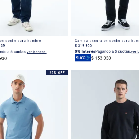
 en denim para hombre
Camisa oscura en denim para hom
925
$
219
.
900
0% Interés
Pagando a
3 cuotas
.
ver 
ndo a
3 cuotas
.
ver bancos.
$ 153.930
.930
25% OFF