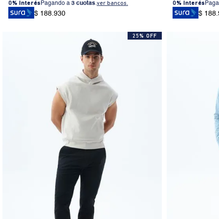
0% Interés
Pagando a
3 cuotas
.
ver bancos.
0% Interés
Paga
$ 188.930
$ 188
25% OFF