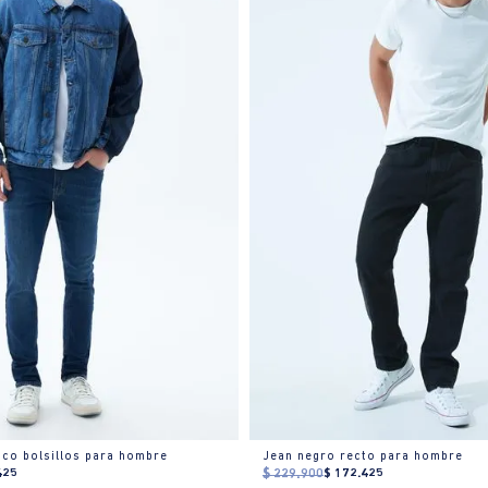
inco bolsillos para hombre
Jean negro recto para hombre
425
$
229
.
900
$
172
.
425