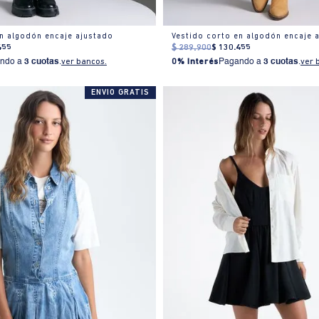
en algodón encaje ajustado
Vestido corto en algodón encaje 
455
$
289
.
900
$
130
.
455
ndo a
3 cuotas
.
ver bancos.
0% Interés
Pagando a
3 cuotas
.
ver 
ENVIO GRATIS