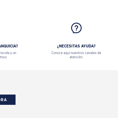
ANQUICIA?
¿NECESITAS AYUDA?
nocida y un
Conoce aquí nuestros canales de
toso.
atención.
ORA