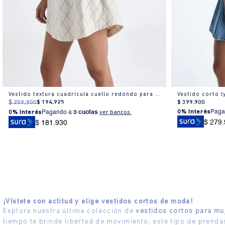
Vestido textura cuadrícula cuello redondo para mujer
Vestido corto l
$
259
.
900
$
194
.
925
$
399
.
900
0% Interés
Paga
0% Interés
Pagando a
3 cuotas
.
ver bancos.
$ 279
$ 181.930
¡Vístete con actitud y elige vestidos cortos de moda!
Explora nuestra última colección de
vestidos cortos para mu
tiempo te brinde libertad de movimiento, este tipo de prendas