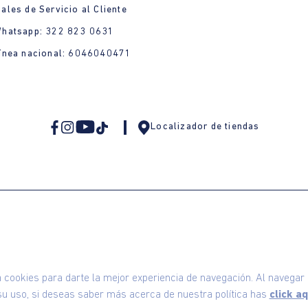
ales de Servicio al Cliente
Whatsapp: 322 823 0631
ínea nacional: 6046040471
Localizador de tiendas
omodin S.A.S | NIT: 800.069.933-6
©2025 Am
ookies para darte la mejor experiencia de navegación. Al navegar e
u uso, si deseas saber más acerca de nuestra política has
click aq