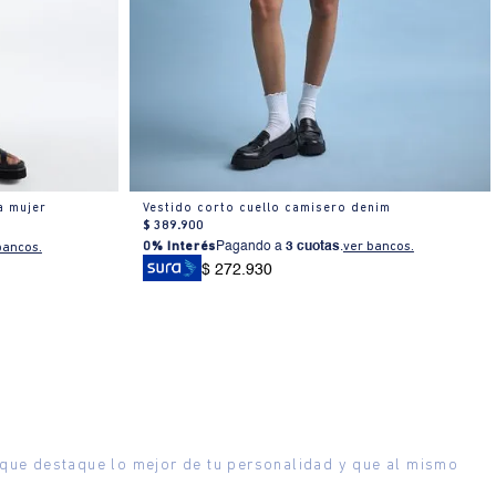
a mujer
Vestido corto cuello camisero denim
$
389
.
900
0% Interés
Pagando a
3 cuotas
.
ver bancos.
bancos.
$ 272.930
o que destaque lo mejor de tu personalidad y que al mismo