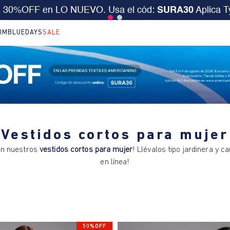
S 30%OFF en LO NUEVO. Usa el cód:
SURA30
Aplica 
IM
BLUEDAYS
SALE
Vestidos cortos para mujer
son nuestros
vestidos cortos para mujer
! Llévalos tipo jardinera y ca
en línea!
50%OFF