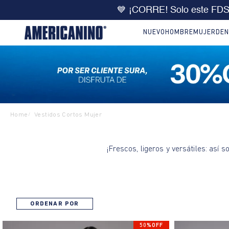
💙 ¡CORRE! Solo este FD
NUEVO
HOMBRE
MUJER
DEN
Home
Vestidos Cortos Mujer
/
¡Frescos, ligeros y versátiles: así 
ORDENAR POR
50%OFF