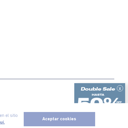
x
ericanino, todos los derechos reservados
n el sitio
Aceptar cookies
uí.