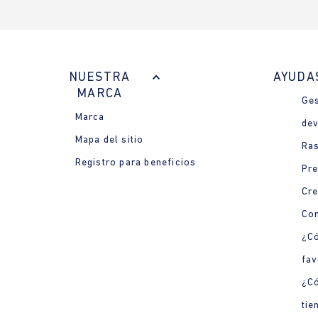
NUESTRA
AYUDA
MARCA
Ges
Marca
dev
Mapa del sitio
Ras
Registro para beneficios
Pre
Cre
Con
¿Có
fav
¿C
tie