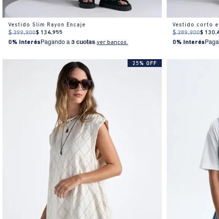
Vestido Slim Rayon Encaje
Vestido corto 
$
299
.
900
$
134
.
955
$
289
.
900
$
130
.
0% Interés
Pagando a
3 cuotas
.
ver bancos.
0% Interés
Paga
25% OFF