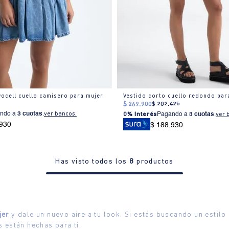
yocell cuello camisero para mujer
Vestido corto cuello redondo par
$
269
.
900
$
202
.
425
ndo a
3 cuotas
.
ver bancos.
0% Interés
Pagando a
3 cuotas
.
ver 
.930
$ 188.930
Has visto todos los
8
productos
jer
y dale un nuevo aire a tu look. Si estás buscando un estil
 están hechas para ti.