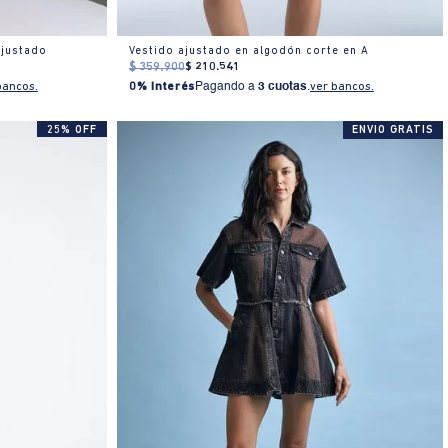
ajustado
Vestido ajustado en algodón corte en A
$
359
.
900
$
210
.
541
bancos.
0% Interés
Pagando a
3 cuotas
.
ver bancos.
25% OFF
ENVIO GRATIS