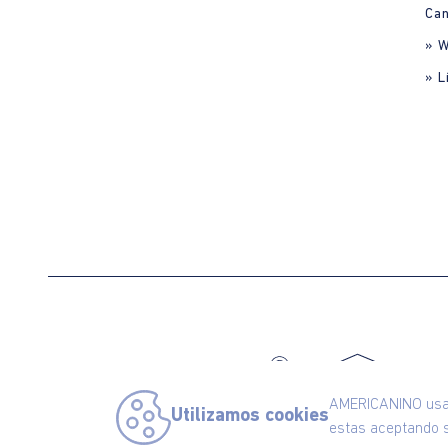
Can
» 
» L
C
AMERICANINO usa c
Utilizamos cookies
estas aceptando s