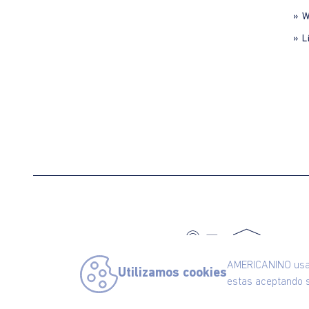
» 
» L
C
AMERICANINO usa c
Utilizamos cookies
estas aceptando s