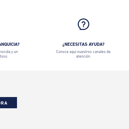
ANQUICIA?
¿NECESITAS AYUDA?
nocida y un
Conoce aquí nuestros canales de
toso.
atención.
ORA