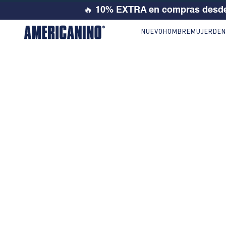
🔥
10% EXTRA en compras desde
NUEVO
HOMBRE
MUJER
DEN