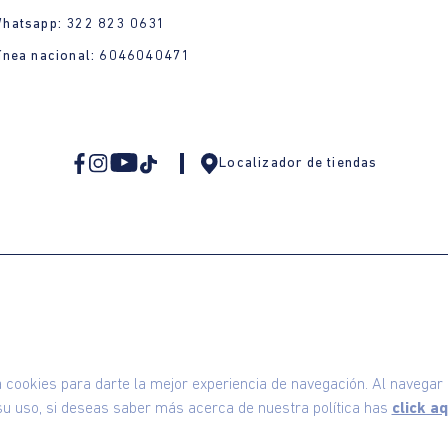
Whatsapp: 322 823 0631
ínea nacional: 6046040471
Localizador de tiendas
omodin S.A.S | NIT: 800.069.933-6
©2025 Am
ookies para darte la mejor experiencia de navegación. Al navegar e
u uso, si deseas saber más acerca de nuestra política has
click aq