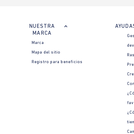
NUESTRA
AYUDA
MARCA
Ges
Marca
dev
Mapa del sitio
Ras
Registro para beneficios
Pre
Cre
Con
¿Có
fav
¿C
tie
Can