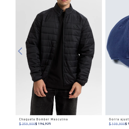
Chaqueta Bomber Masculina
$ 259.900
$ 194.925
$ 109.900
$ 