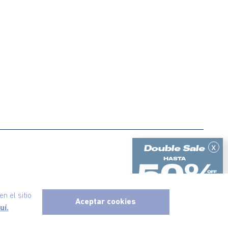
x
ericanino, todos los derechos reservados
n el sitio
Aceptar cookies
uí.