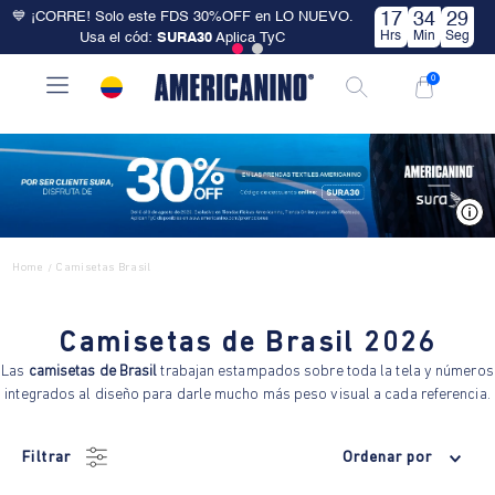
💙 ¡CORRE! Solo este FDS 30%OFF en LO NUEVO.
17
34
28
Hrs
Min
Seg
Usa el cód:
SURA30
Aplica TyC
0
V
Home
Camisetas Brasil
/
Camisetas de Brasil 2026
Las
camisetas de Brasil
trabajan estampados sobre toda la tela y números
integrados al diseño para darle mucho más peso visual a cada referencia.
Filtrar
Ordenar por