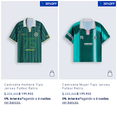
Camiseta Hombre Tipo
Camiseta Mujer Tipo Jersey
Jersey Fútbol Retro
Fútbol Retro
$
279
.
900
$
195
.
930
$
279
.
900
$
195
.
930
0% Interés
Pagando a
3 cuotas
.
0% Interés
Pagando a
3 cuotas
.
ver bancos.
ver bancos.