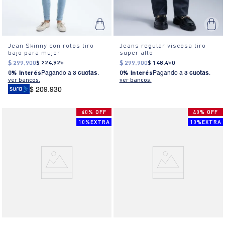
Jean Skinny con rotos tiro
Jeans regular viscosa tiro
bajo para mujer
super alto
$
299
.
900
$
224
.
925
$
299
.
900
$
148
.
450
0% Interés
Pagando a
3 cuotas
.
0% Interés
Pagando a
3 cuotas
.
ver bancos.
ver bancos.
$ 209.930
40% OFF
40% OFF
10%EXTRA
10%EXTRA