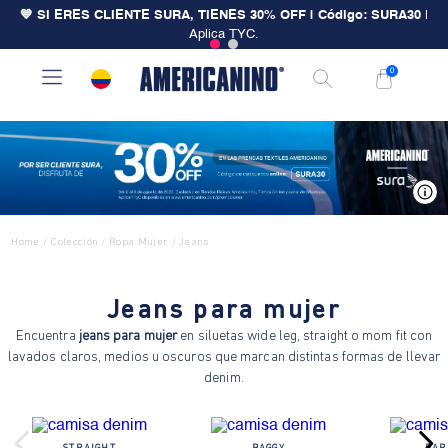
💙 SI ERES CLIENTE SURA, TIENES 30% OFF | Código: SURA30
|
Aplica TYC.
0
V
Home
Colección
Ropa Mujer
Jeans
/
/
/
Jeans para mujer
Encuentra
jeans para mujer
en siluetas wide leg, straight o mom fit con
lavados claros, medios u oscuros que marcan distintas formas de llevar
denim.