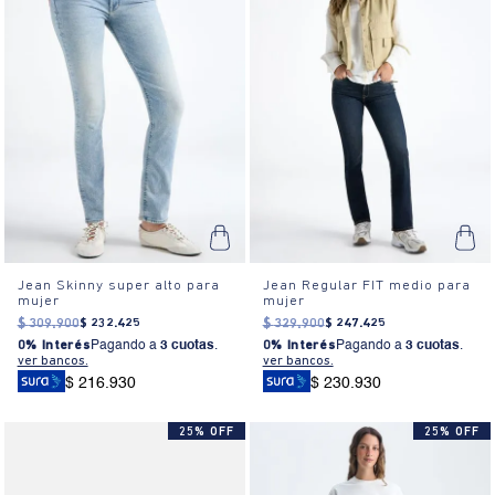
Jean Skinny super alto para
Jean Regular FIT medio para
mujer
mujer
$
309
.
900
$
232
.
425
$
329
.
900
$
247
.
425
0% Interés
Pagando a
3 cuotas
.
0% Interés
Pagando a
3 cuotas
.
ver bancos.
ver bancos.
$ 216.930
$ 230.930
25% OFF
25% OFF