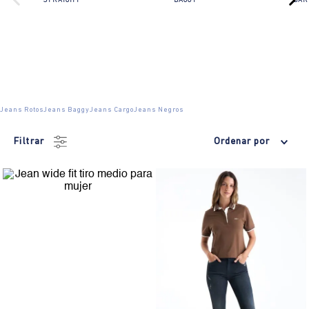
STRAIGHT
BAGGY
BAR
Jeans Rotos
Jeans Baggy
Jeans Cargo
Jeans Negros
Filtrar
Ordenar por