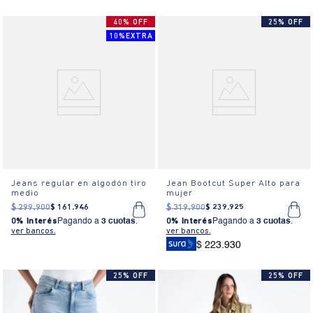
40% OFF
25% OFF
10%EXTRA
Jeans regular en algodón tiro
Jean Bootcut Super Alto para
medio
mujer
$
299
.
900
$
161
.
946
$
319
.
900
$
239
.
925
0% Interés
Pagando a
3 cuotas
.
0% Interés
Pagando a
3 cuotas
.
ver bancos.
ver bancos.
$ 223.930
25% OFF
25% OFF