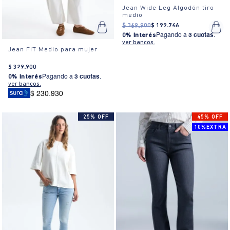
Jean Wide Leg Algodón tiro
medio
$
369
.
900
$
199
.
746
0% Interés
Pagando a
3 cuotas
.
ver bancos.
Jean FIT Medio para mujer
$
329
.
900
0% Interés
Pagando a
3 cuotas
.
ver bancos.
$ 230.930
25% OFF
45% OFF
10%EXTRA