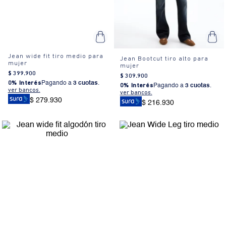
Jean wide fit tiro medio para
Jean Bootcut tiro alto para
mujer
mujer
$
399
.
900
$
309
.
900
0% Interés
Pagando a
3 cuotas
.
0% Interés
Pagando a
3 cuotas
.
ver bancos.
ver bancos.
$ 279.930
$ 216.930