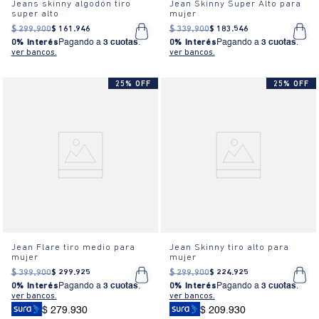
Jeans skinny algodón tiro
Jean Skinny Super Alto para
super alto
mujer
$
299
.
900
$
161
.
946
$
339
.
900
$
183
.
546
0% Interés
Pagando a
3 cuotas
.
0% Interés
Pagando a
3 cuotas
.
ver bancos.
ver bancos.
25% OFF
25% OFF
Jean Flare tiro medio para
Jean Skinny tiro alto para
mujer
mujer
$
399
.
900
$
299
.
925
$
299
.
900
$
224
.
925
0% Interés
Pagando a
3 cuotas
.
0% Interés
Pagando a
3 cuotas
.
ver bancos.
ver bancos.
$ 279.930
$ 209.930