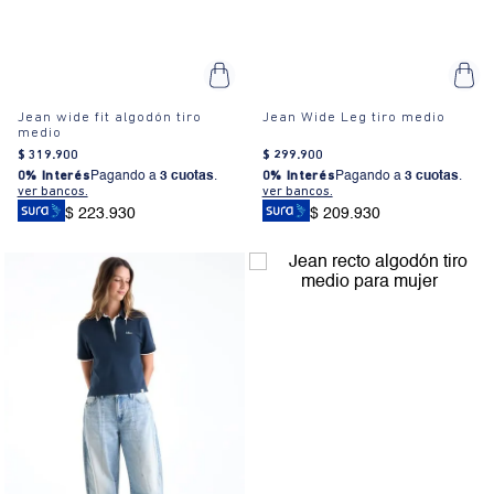
Jean wide fit algodón tiro
Jean Wide Leg tiro medio
medio
$
319
.
900
$
299
.
900
0% Interés
Pagando a
3 cuotas
.
0% Interés
Pagando a
3 cuotas
.
ver bancos.
ver bancos.
$ 223.930
$ 209.930