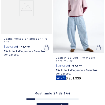
Jeans rectos en algodon tiro
alto
$
299
.
900
$
148
.
450
0% Interés
Pagando a
3 cuotas
.
ver bancos.
Jean Wide Leg Tiro Medio
para mujer
$
359
.
900
$
269
.
925
0% Interés
Pagando a
3 cuotas
.
ver bancos.
$ 251.930
Mostrando
24 de 144