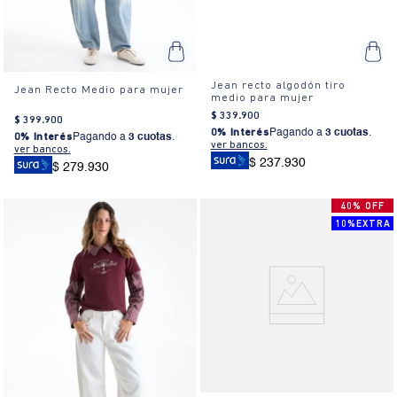
Jean recto algodón tiro
Jean Recto Medio para mujer
medio para mujer
$
339
.
900
$
399
.
900
0% Interés
Pagando a
3 cuotas
.
0% Interés
Pagando a
3 cuotas
.
ver bancos.
ver bancos.
$ 237.930
$ 279.930
40% OFF
10%EXTRA