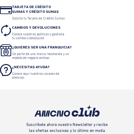
•
Jeans Bota Recta para Mujer
•
Jeans Skinny para Mujer
TARJETA DE CRÉDITO
SUMAS Y CRÉDITO SUMAS
•
Jeans Mom para Mujer
•
Jeans boyfriend para Mujer
Solicita tu Tarjeta de Crédito Sumas
CAMBIOS Y DEVOLUCIONES
Conoce nuestras políticas y gestiona
•
Jeans Vintage para Mujer
•
Jeans Jegging para Mujer
tu cambio o devolución.
¿QUIERES SER UNA FRANQUICIA?
•
Jeans Tiro Alto para Mujer
•
Jeans Negros para Mujer
Sé parte de una marca reconocida y un
modelo de negocio exitoso.
¿NECESITAS AYUDA?
•
Jeans Rotos para Mujer
•
Jeans Anchos para Mujer
Conoce aquí nuestros canales de
atención.
•
Jeans Clásicos para Mujer
•
Jeans de Moda
•
Jeans cargo para mujer
•
Black Weekend
•
Black Weekend Mujer
•
Black Week
•
Black Days
•
Cyber Days
•
Día de la madre
Suscríbete ahora nuestro Newsletter y recibe
las ofertas exclusivas y lo último en moda