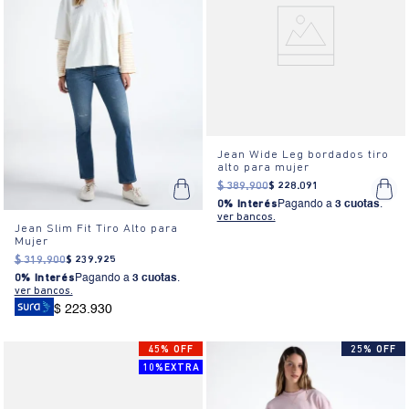
Jean Wide Leg bordados tiro
alto para mujer
$
389
.
900
$
228
.
091
0% Interés
Pagando a
3 cuotas
.
ver bancos.
Jean Slim Fit Tiro Alto para
Mujer
$
319
.
900
$
239
.
925
0% Interés
Pagando a
3 cuotas
.
ver bancos.
$ 223.930
45% OFF
25% OFF
10%EXTRA