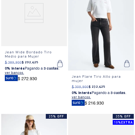
Jean Wide Bordado Tiro
Medio para Mujer
$
389
.
900
$
292
.
425
0% Interés
Pagando a
3 cuotas
.
ver bancos.
Jean Flare Tiro Alto para
$ 272.930
mujer
$
309
.
900
$
232
.
425
0% Interés
Pagando a
3 cuotas
.
ver bancos.
$ 216.930
25% OFF
35% OFF
10%EXTRA