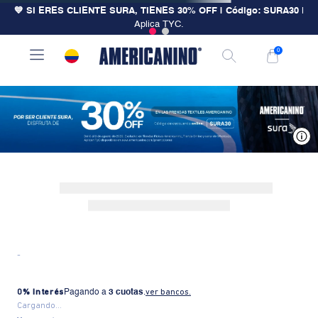
💙 SI ERES CLIENTE SURA, TIENES 30% OFF | Código: SURA30
|
Aplica TYC.
0
V
-
0% Interés
Pagando a
3 cuotas
.
ver bancos.
Cargando...