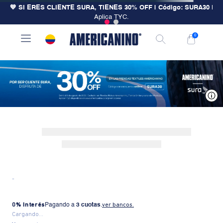
💙 SI ERES CLIENTE SURA, TIENES 30% OFF | Código: SURA30
|
Aplica TYC.
0
V
-
0% Interés
Pagando a
3 cuotas
.
ver bancos.
Cargando...