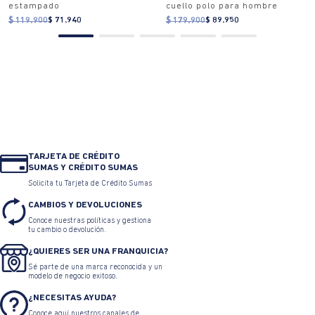
estampado
cuello polo para hombre
$ 119.900
$ 71.940
$ 179.900
$ 89.950
TARJETA DE CRÉDITO
SUMAS Y CRÉDITO SUMAS
Solicita tu Tarjeta de Crédito Sumas
CAMBIOS Y DEVOLUCIONES
Conoce nuestras políticas y gestiona
tu cambio o devolución.
¿QUIERES SER UNA FRANQUICIA?
Sé parte de una marca reconocida y un
modelo de negocio exitoso.
¿NECESITAS AYUDA?
Conoce aquí nuestros canales de