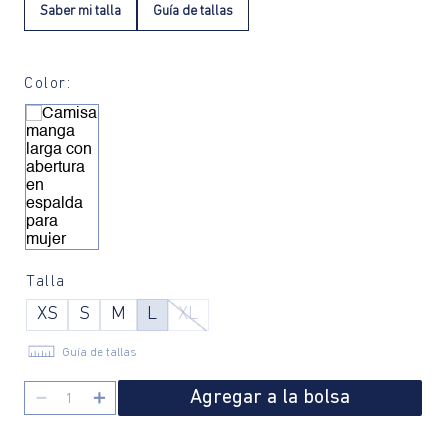
Saber mi talla
Guía de tallas
Color:
Talla
XS
S
M
L
XL
Guía de tallas
Agregar a la bolsa
－
＋