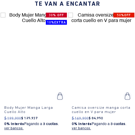
TE VAN A ENCANTAR
30% OFF
50%OFF
10%EXTRA
Body Mujer Manga Larga
Camisa oversize manga corta
Cuello Alto
cuello en V para mujer
$
199
.
900
$
125
.
937
$
169
.
900
$
84
.
950
0% Interés
Pagando a
3 cuotas
.
0% Interés
Pagando a
3 cuotas
.
ver bancos.
ver bancos.