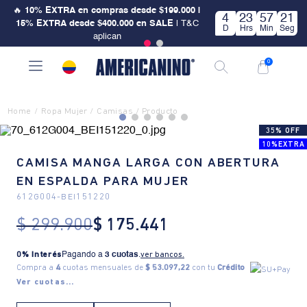
🔥
10% EXTRA en compras desde $199.000 |
4
23
57
21
15% EXTRA desde $400.000 en SALE
| T&C
D
Hrs
Min
Seg
aplican
0
Ropa Mujer
Camisas
35% OFF
10%EXTRA
CAMISA MANGA LARGA CON ABERTURA
EN ESPALDA PARA MUJER
612G004
-
BEI151220
$
299
.
900
$
175
.
441
0% Interés
Pagando a
3 cuotas
.
ver bancos.
Compra a
4
cuotas mensuales de
$ 53.097,22
con tu
Crédito
Ver cuotas...