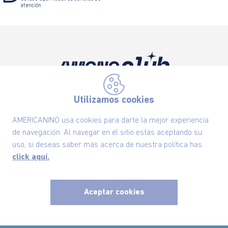
atención.
Suscríbete ahora nuestro Newsletter y recibe
las ofertas exclusivas y lo último en moda
Utilizamos cookies
SUSCRÍBETE AHORA
AMERICANINO usa cookies para darte la mejor experiencia
de navegación. Al navegar en el sitio estas aceptando su
uso, si deseas saber más acerca de nuestra política has
click aquí.
Nuestra Marca
Aceptar cookies
Ayudas
x
Políticas