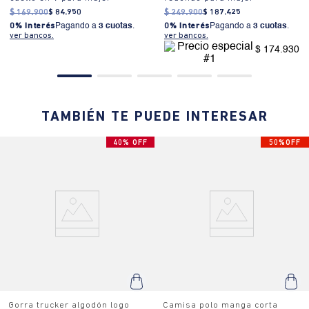
$
169
.
900
$
84
.
950
$
249
.
900
$
187
.
425
0% Interés
Pagando a
3 cuotas
.
0% Interés
Pagando a
3 cuotas
.
ver bancos.
ver bancos.
$ 174.930
TAMBIÉN TE PUEDE INTERESAR
40% OFF
50%OFF
Gorra trucker algodón logo
Camisa polo manga corta