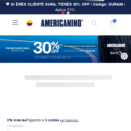
💙 SI ERES CLIENTE SURA, TIENES 30% OFF | Código: SURA30
|
Aplica TYC.
0
V
-
0% Interés
Pagando a
3 cuotas
.
ver bancos.
Cargando...