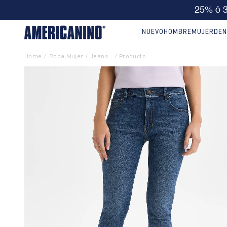
🔥
10% EXTRA en compras desde
NUEVO
HOMBRE
MUJER
DEN
Ropa Mujer
Jeans