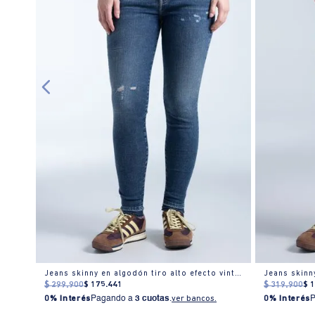
Jeans skinny en algodón tiro alto efecto vintage
Jeans skinn
$
299
.
900
$
175
.
441
$
319
.
900
$
0% Interés
Pagando a
3 cuotas
.
ver bancos.
0% Interés