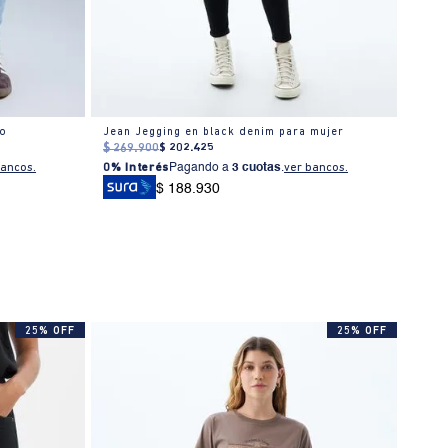
io
Jean Jegging en black denim para mujer
Jean 
$
269
.
900
$
202
.
425
$
259
bancos.
0% Interés
Pagando a
3 cuotas
.
ver bancos.
0% I
$ 188.930
25% OFF
25% OFF