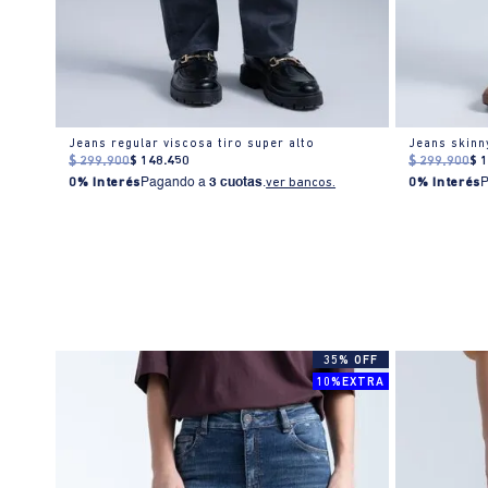
Jeans regular viscosa tiro super alto
$
299
.
900
$
148
.
450
$
299
.
900
$
0% Interés
Pagando a
3 cuotas
.
ver bancos.
0% Interés
% OFF
35% OFF
10%EXTRA