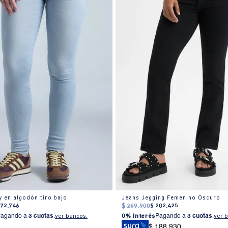
y en algodón tiro bajo
Jeans Jegging Femenino Oscuro
172
.
746
$
269
.
900
$
202
.
425
Pagando a
3 cuotas
.
ver bancos.
0% Interés
Pagando a
3 cuotas
.
ver 
$ 188.930