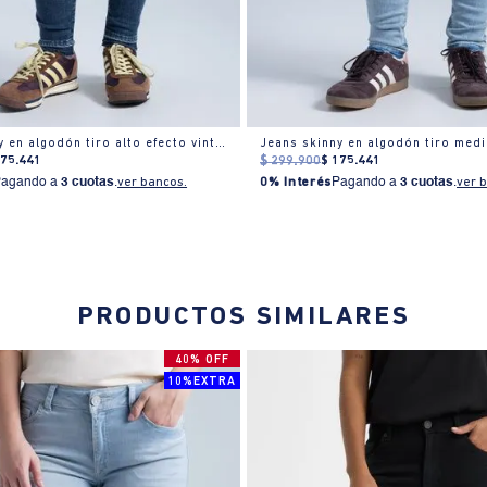
Jeans skinny en algodón tiro alto efecto vintage
Jeans skinny en algodón tiro med
175
.
441
$
299
.
900
$
175
.
441
Pagando a
3 cuotas
.
ver bancos.
0% Interés
Pagando a
3 cuotas
.
ver 
PRODUCTOS SIMILARES
40% OFF
10%EXTRA