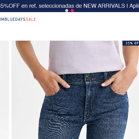
 $199.000 | 15% EXTRA desde $400.000 en SALE
| T
IM
BLUEDAYS
SALE
25% OF