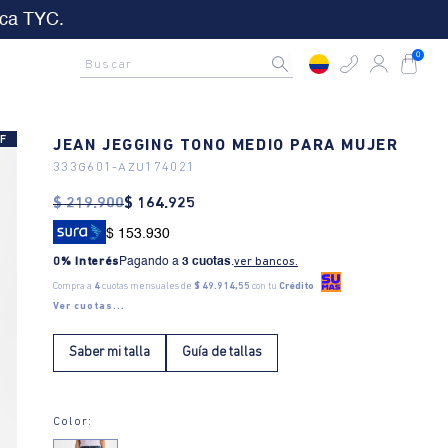
4
19
57
13
&C aplican
D
Hrs
Min
Seg
AMCNO CLUB
Rastrea tu pedido aquí
Buscar
0
F
JEAN JEGGING TONO MEDIO PARA MUJER
333G601
-
AZU174021
$
219
.
900
$
164
.
925
$ 153.930
0% Interés
Pagando a
3 cuotas
.
ver bancos.
Compra a
4
cuotas mensuales de
$ 49.914,55
con tu
Crédito
Ver cuotas...
Saber mi talla
Guía de tallas
Color: