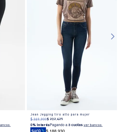
Jean Jegging tiro alto para mujer
Jean
$
269
.
900
$
202
.
425
$
269
bancos.
0% Interés
Pagando a
3 cuotas
.
ver bancos.
0% I
$ 188.930