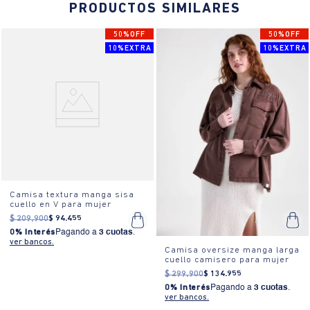
PRODUCTOS SIMILARES
50%OFF
50%OFF
10%EXTRA
10%EXTRA
Camisa textura manga sisa
cuello en V para mujer
$
209
.
900
$
94
.
455
0% Interés
Pagando a
3 cuotas
.
ver bancos.
Camisa oversize manga larga
cuello camisero para mujer
$
299
.
900
$
134
.
955
0% Interés
Pagando a
3 cuotas
.
ver bancos.