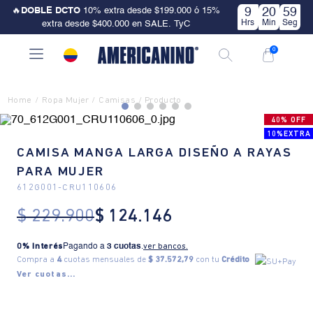
🔥
DOBLE DCTO
10% extra desde $199.000 ó 15%
9
20
58
Hrs
Min
Seg
extra desde $400.000 en SALE. TyC
0
Ropa Mujer
Camisas
40% OFF
10%EXTRA
CAMISA MANGA LARGA DISEÑO A RAYAS
PARA MUJER
612G001
-
CRU110606
$
229
.
900
$
124
.
146
0% Interés
Pagando a
3 cuotas
.
ver bancos.
Compra a
4
cuotas mensuales de
$ 37.572,79
con tu
Crédito
Ver cuotas...