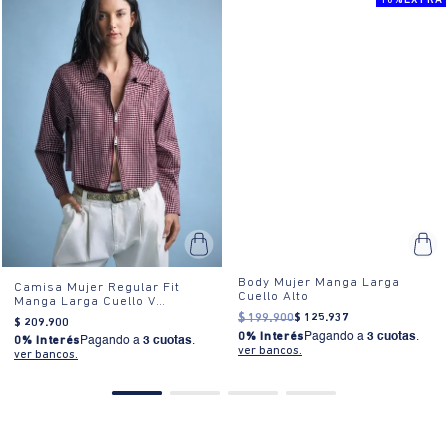
10%EXTRA
Body Mujer Manga Larga
Camisa Mujer Regular Fit
Cuello Alto
Manga Larga Cuello V
Algodón
$
199
.
900
$
125
.
937
$
209
.
900
0% Interés
Pagando a
3 cuotas
.
0% Interés
Pagando a
3 cuotas
.
ver bancos.
ver bancos.