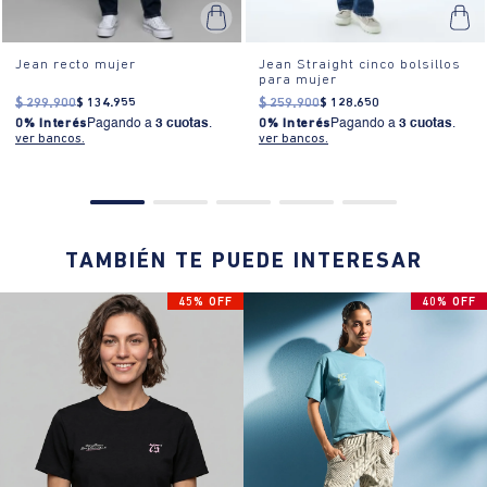
Jean recto mujer
Jean Straight cinco bolsillos
para mujer
$
299
.
900
$
134
.
955
$
259
.
900
$
128
.
650
0% Interés
Pagando a
3 cuotas
.
0% Interés
Pagando a
3 cuotas
.
ver bancos.
ver bancos.
TAMBIÉN TE PUEDE INTERESAR
45% OFF
40% OFF