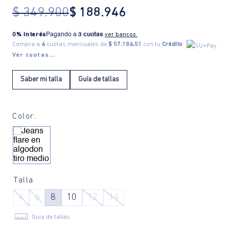
$
349
.
900
$
188
.
946
0% Interés
Pagando a
3 cuotas
.
ver bancos.
Compra a
4
cuotas mensuales de
$ 57.184,51
con tu
Crédito
Ver cuotas...
Saber mi talla
Guía de tallas
Color:
Talla
4
6
8
10
12
14
Guía de tallas