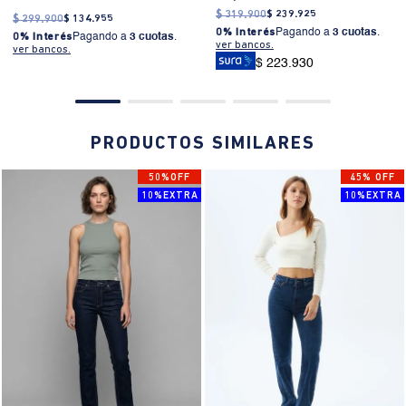
$
319
.
900
$
239
.
925
$
299
.
900
$
134
.
955
0% Interés
Pagando a
3 cuotas
.
0% Interés
Pagando a
3 cuotas
.
ver bancos.
ver bancos.
$ 223.930
PRODUCTOS SIMILARES
50%OFF
45% OFF
10%EXTRA
10%EXTRA