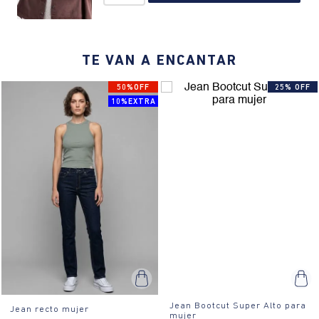
clásico, bolsillos frontales y traseros, costuras visibles estándar,
cremallera presente.
¿Cómo se usa?:
El fit es amplio y relajado, ideal para mujeres que
buscan un estilo casual y cómodo. Perfectos para usar en salidas
TE VAN A ENCANTAR
informales o para un look diario.
50%OFF
25% OFF
10%EXTRA
Jean Bootcut Super Alto para
Jean recto mujer
mujer