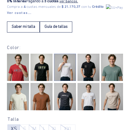
0% Interés
Pagando a
3 cuotas
.
ver bancos.
Compra a
4
cuotas mensuales de
$ 21.170,37
con tu
Crédito
Ver cuotas...
Saber mi talla
Guía de tallas
Color:
Talla
XS
S
M
L
XL
XXL