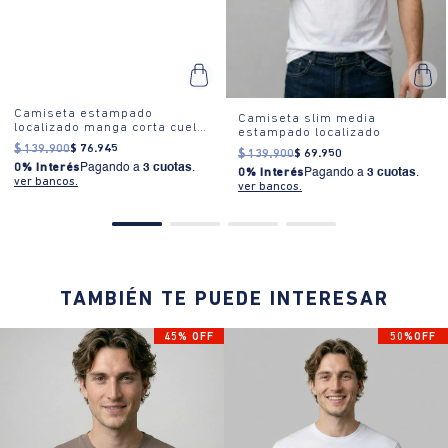
Camiseta estampado
Camiseta slim media
localizado manga corta cuello
estampado localizado
redondo para hombre
$
139
.
900
$
76
.
945
$
139
.
900
$
69
.
950
0% Interés
Pagando a
3 cuotas
.
0% Interés
Pagando a
3 cuotas
.
ver bancos.
ver bancos.
TAMBIÉN TE PUEDE INTERESAR
45% OFF
50%OFF