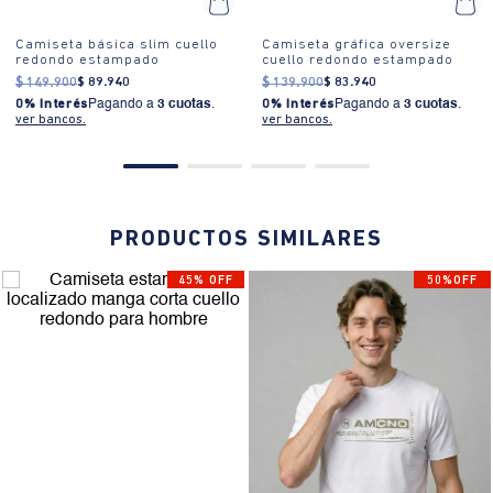
Camiseta básica slim cuello
Camiseta gráfica oversize
redondo estampado
cuello redondo estampado
$
149
.
900
$
89
.
940
$
139
.
900
$
83
.
940
0% Interés
Pagando a
3 cuotas
.
0% Interés
Pagando a
3 cuotas
.
ver bancos.
ver bancos.
PRODUCTOS SIMILARES
45% OFF
50%OFF