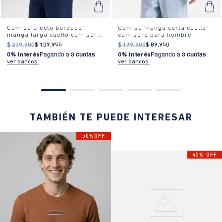
Camisa efecto bordado
Camisa manga corta cuello
manga larga cuello camisero
camisero para hombre
para hombre
$
239
.
900
$
107
.
955
$
179
.
900
$
89
.
950
0% Interés
Pagando a
3 cuotas
.
0% Interés
Pagando a
3 cuotas
.
ver bancos.
ver bancos.
TAMBIÉN TE PUEDE INTERESAR
50%OFF
45% OFF