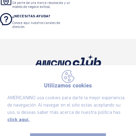
Sé parte de una marca reconocida y un
modelo de negocio exitoso.
¿NECESITAS AYUDA?
Conoce aquí nuestros canales de
atención.
Suscríbete ahora nuestro Newsletter y recibe
las ofertas exclusivas y lo último en moda
Utilizamos cookies
SUSCRÍBETE AHORA
AMERICANINO usa cookies para darte la mejor experiencia
de navegación. Al navegar en el sitio estas aceptando su
uso, si deseas saber más acerca de nuestra política has
click aquí.
Nuestra Marca