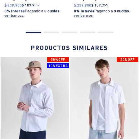
para hombre
para hombre
$
239
.
900
$
107
.
955
$
239
.
900
$
107
.
955
0% Interés
Pagando a
3 cuotas
.
0% Interés
Pagando a
3 cuotas
.
ver bancos.
ver bancos.
PRODUCTOS SIMILARES
50%OFF
50%OFF
10%EXTRA