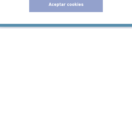
Ayudas
Aceptar cookies
x
Políticas
Información
Localizador de tiendas