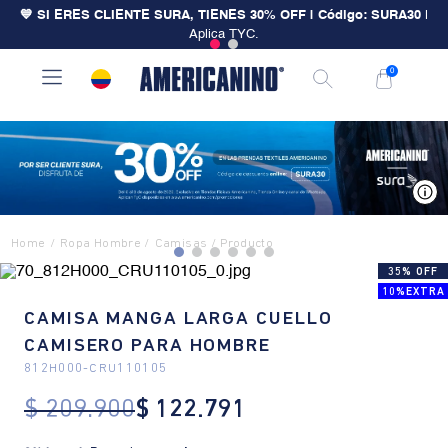
💙 SI ERES CLIENTE SURA, TIENES 30% OFF | Código: SURA30
|
Aplica TYC.
0
V
Ropa Hombre
Camisas
35% OFF
10%EXTRA
CAMISA MANGA LARGA CUELLO
CAMISERO PARA HOMBRE
812H000
-
CRU110105
$
209
.
900
$
122
.
791