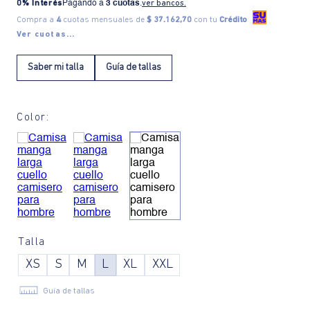
0% Interés
Pagando a
3 cuotas
.
ver bancos.
Compra a
4
cuotas mensuales de
$ 37.162,70
con tu
Crédito
Ver cuotas...
Saber mi talla
Guía de tallas
Color:
Talla
XS
S
M
L
XL
XXL
Guía de tallas