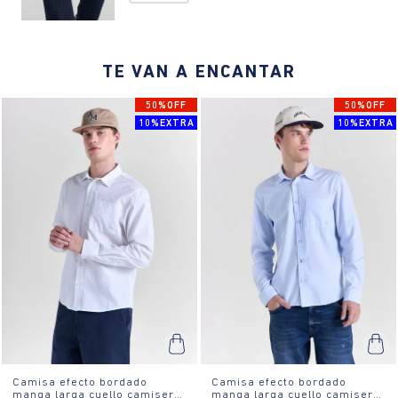
irreversible.
¿Cómo es el fit?:
Camisa de ajuste regular con caída recta y
cómoda. Incluye un bolsillo tipo parche en el pecho y botones
frontales.
TE VAN A ENCANTAR
¿Cómo se usa?:
Perfecta para eventos casuales o reuniones
informales.
50%OFF
50%OFF
10%EXTRA
10%EXTRA
Camisa efecto bordado
Camisa efecto bordado
manga larga cuello camisero
manga larga cuello camisero