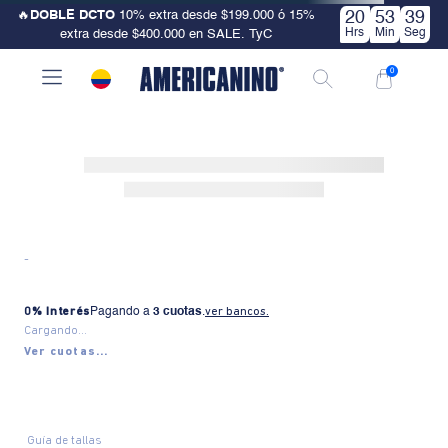
🔥
DOBLE DCTO
10% extra desde $199.000 ó 15%
20
53
38
Hrs
Min
Seg
extra desde $400.000 en SALE. TyC
0
-
0% Interés
Pagando a
3 cuotas
.
ver bancos.
Cargando...
Ver cuotas...
Guía de tallas