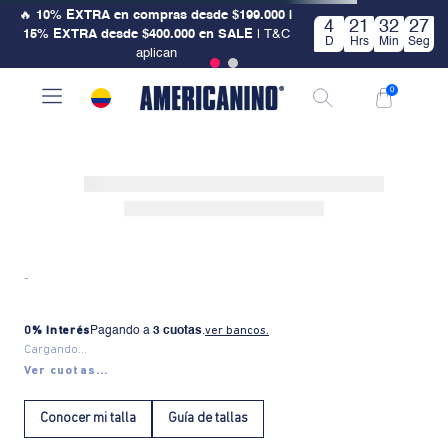
🔥
10% EXTRA en compras desde $199.000 |
4
21
32
27
15% EXTRA desde $400.000 en SALE
| T&C
D
Hrs
Min
Seg
aplican
0
-
0% Interés
Pagando a
3 cuotas
.
ver bancos.
Cargando...
Ver cuotas...
Conocer mi talla
Guía de tallas