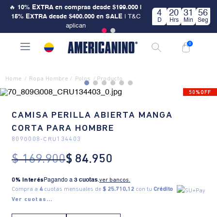
🔥
10% EXTRA en compras desde $199.000 |
4
20
31
56
15% EXTRA desde $400.000 en SALE
| T&C
D
Hrs
Min
Seg
aplican
0
Ropa Hombre
Polos
50%OFF
CAMISA PERILLA ABIERTA MANGA
CORTA PARA HOMBRE
809G008
-
CRU134403
$
169
.
900
$
84
.
950
0% Interés
Pagando a
3 cuotas
.
ver bancos.
Compra a
4
cuotas mensuales de
$ 25.710,12
con tu
Crédito
Ver cuotas...