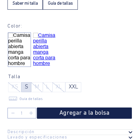
Saber mi talla
Guía de tallas
Color:
Talla
XS
S
M
L
XL
XXL
Guía de tallas
Agregar a la bolsa
－
＋
Descripción
Lavado y especificaciones
Esta camisa de manga corta con perilla abierta es perfecta para el