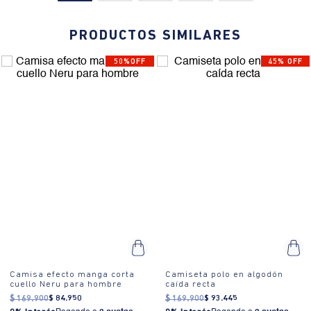
PRODUCTOS SIMILARES
50%OFF
45% OFF
Camisa efecto manga corta
Camiseta polo en algodón
cuello Neru para hombre
caída recta
$
169
.
900
$
84
.
950
$
169
.
900
$
93
.
445