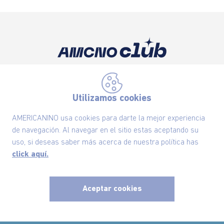
Suscríbete ahora nuestro Newsletter y recibe
las ofertas exclusivas y lo último en moda
Utilizamos cookies
SUSCRÍBETE AHORA
AMERICANINO usa cookies para darte la mejor experiencia
de navegación. Al navegar en el sitio estas aceptando su
uso, si deseas saber más acerca de nuestra política has
Nuestra Marca
click aquí.
Ayudas
Aceptar cookies
Políticas
x