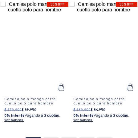
50%OFF
50%OFF
¿Cómo se usa?:
Ideal para eventos casuales, reuniones informales
o salidas de fin de semana.
Camisa polo manga corta
Camisa polo manga corta
cuello polo para hombre
cuello polo para hombre
$
179
.
900
$
89
.
950
$
169
.
900
$
84
.
950
0% Interés
Pagando a
3 cuotas
.
0% Interés
Pagando a
3 cuotas
.
ver bancos.
ver bancos.