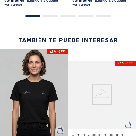
0% Interés
Pagando a
3 cuotas
.
0% Interés
Pagando a
3 cuotas
.
ver bancos.
ver bancos.
TAMBIÉN TE PUEDE INTERESAR
45% OFF
45% OFF
Camiseta polo en algodón