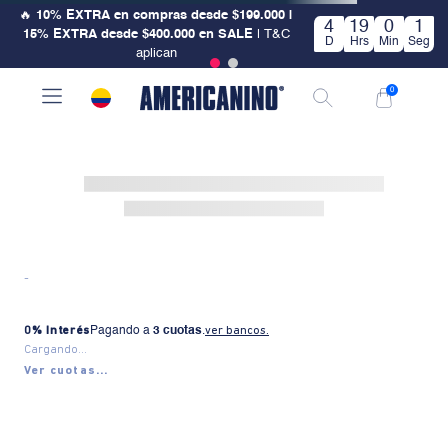
🔥
10% EXTRA en compras desde $199.000 |
4
19
0
1
15% EXTRA desde $400.000 en SALE
| T&C
D
Hrs
Min
Seg
aplican
0
-
0% Interés
Pagando a
3 cuotas
.
ver bancos.
Cargando...
Ver cuotas...