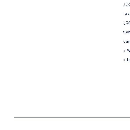
¿Có
fav
¿C
tie
Can
» 
» L