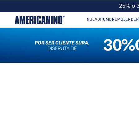
🔥
10% EXTRA en compra
NUEVO
HOMBRE
MUJER
DEN