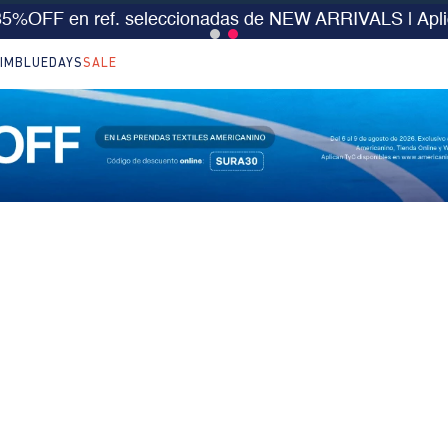
s desde $199.000 | 15% EXTRA desde $400.000 en
IM
BLUEDAYS
SALE