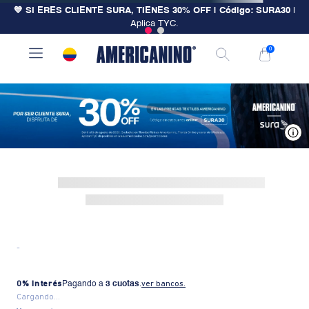
💙 SI ERES CLIENTE SURA, TIENES 30% OFF | Código: SURA30
|
Aplica TYC.
0
V
-
0% Interés
Pagando a
3 cuotas
.
ver bancos.
Cargando...