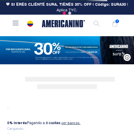
💙 SI ERES CLIENTE SURA, TIENES 30% OFF | Código: SURA30
|
Aplica TYC.
0
V
-
0% Interés
Pagando a
3 cuotas
.
ver bancos.
Cargando...