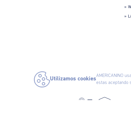
» 
» L
AMERICANINO usa c
Utilizamos cookies
estas aceptando s
C