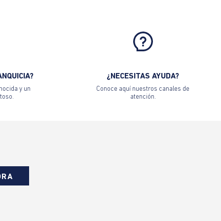
ANQUICIA?
¿NECESITAS AYUDA?
nocida y un
Conoce aquí nuestros canales de
toso.
atención.
ORA