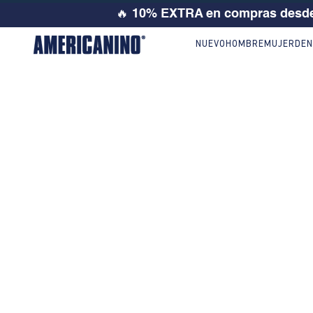
🔥
10% EXTRA en compras desde
NUEVO
HOMBRE
MUJER
DEN