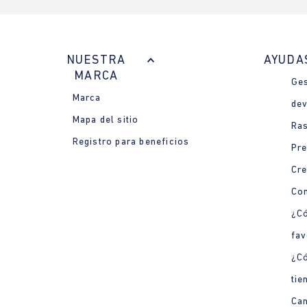
NUESTRA
AYUDA
MARCA
Ges
Marca
dev
Mapa del sitio
Ras
Registro para beneficios
Pre
Cre
Con
¿Có
fav
¿C
tie
Can