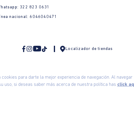
Whatsapp: 322 823 0631
ínea nacional: 6046040471
Localizador de tiendas
ookies para darte la mejor experiencia de navegación. Al navegar e
u uso, si deseas saber más acerca de nuestra política has
click aq
omodin S.A.S | NIT: 800.069.933-6
©2025 Am