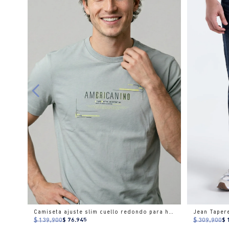
Camiseta ajuste slim cuello redondo para hombre
Jean Taper
$ 139.900
$ 76.945
$ 309.900
$ 