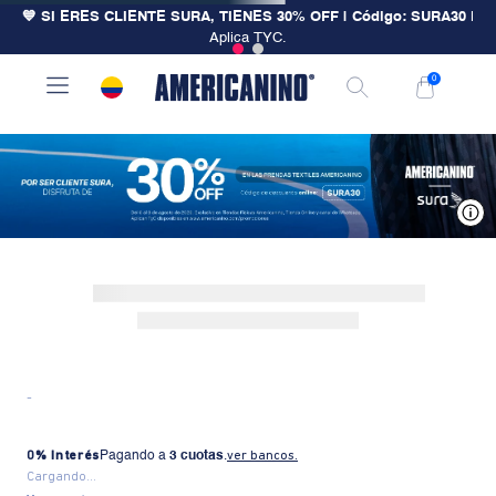
💙 SI ERES CLIENTE SURA, TIENES 30% OFF | Código: SURA30
|
Aplica TYC.
0
V
-
0% Interés
Pagando a
3 cuotas
.
ver bancos.
Cargando...