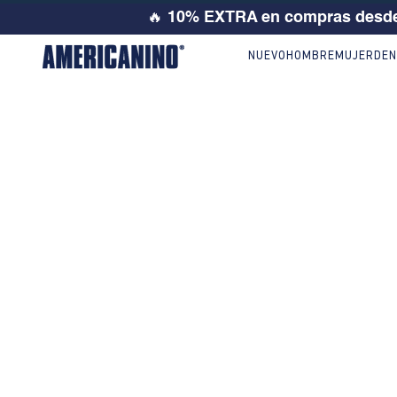
🔥
10% EXTRA en compras desde
NUEVO
HOMBRE
MUJER
DEN