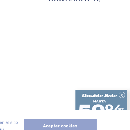
x
ericanino, todos los derechos reservados
n el sitio
Aceptar cookies
uí.