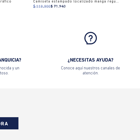
ráfico
Camiseta estampado localizado manga regular cuello redondo para mujer
$ 119.900
$ 71.940
ANQUICIA?
¿NECESITAS AYUDA?
nocida y un
Conoce aquí nuestros canales de
toso.
atención.
ORA