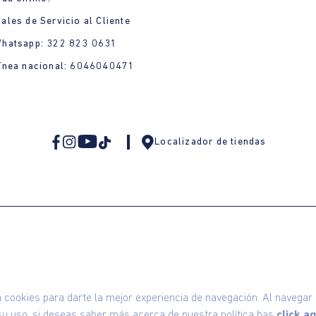
ales de Servicio al Cliente
Whatsapp: 322 823 0631
ínea nacional: 6046040471
Localizador de tiendas
omodin S.A.S | NIT: 800.069.933-6
©2025 Am
ookies para darte la mejor experiencia de navegación. Al navegar e
u uso, si deseas saber más acerca de nuestra política has
click aq