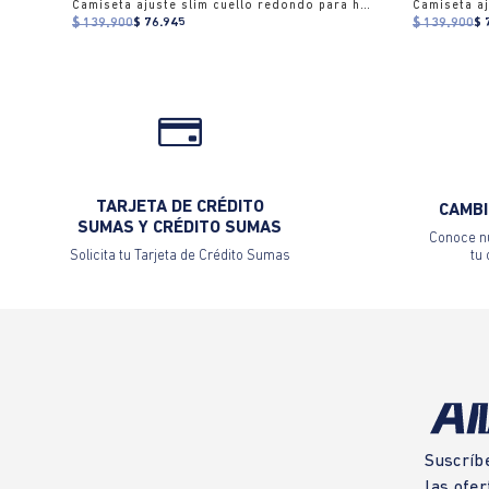
Camiseta ajuste slim cuello redondo para hombre
$ 139.900
$ 76.945
$ 139.900
$ 
TARJETA DE CRÉDITO
CAMBI
SUMAS Y CRÉDITO SUMAS
Conoce nu
Solicita tu Tarjeta de Crédito Sumas
tu
Suscríb
las ofer