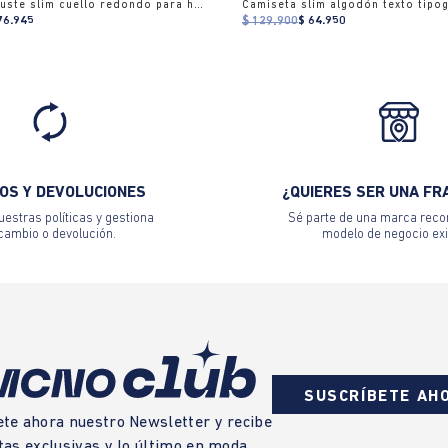
Camiseta ajuste slim cuello redondo para hombre
Camiseta slim algodón texto tipog
76.945
$ 129.900
$ 64.950
OS Y DEVOLUCIONES
¿QUIERES SER UNA FR
estras políticas y gestiona
Sé parte de una marca reco
 cambio o devolución.
modelo de negocio exi
SUSCRÍBETE AH
ete ahora nuestro Newsletter y recibe
tas exclusivas y lo último en moda