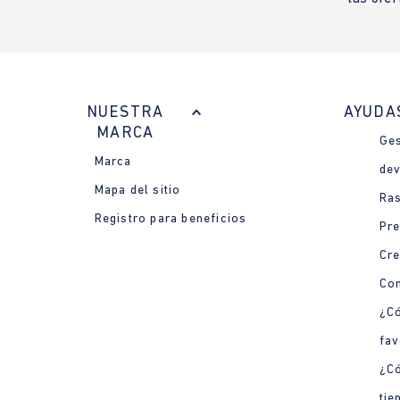
NUESTRA
AYUDA
MARCA
Ges
Marca
dev
Mapa del sitio
Ras
Registro para beneficios
Pre
Cre
Con
¿Có
fav
¿C
tie