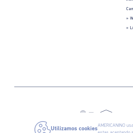
Can
» 
» L
C
AMERICANINO usa c
Utilizamos cookies
estas aceptando s