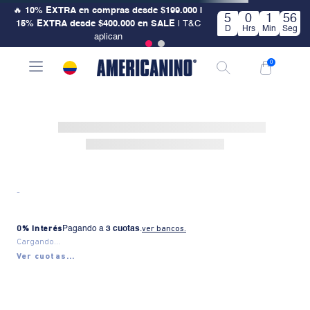
🔥
10% EXTRA en compras desde $199.000 |
5
0
1
56
15% EXTRA desde $400.000 en SALE
| T&C
D
Hrs
Min
Seg
aplican
0
-
0% Interés
Pagando a
3 cuotas
.
ver bancos.
Cargando...
Ver cuotas...