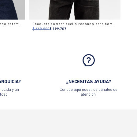
Camiseta gráfica slim cuello redondo estampado
Chaqueta bomber cuello redondo para hombre
$ 469.900
$ 199.707
ANQUICIA?
¿NECESITAS AYUDA?
nocida y un
Conoce aquí nuestros canales de
toso.
atención.