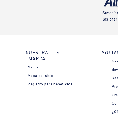
Suscríb
las ofer
NUESTRA
AYUDA
MARCA
Ges
Marca
dev
Mapa del sitio
Ras
Registro para beneficios
Pre
Cre
Con
¿Có