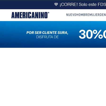
💙 ¡CORRE! Solo este FD
NUEVO
HOMBRE
MUJER
DEN