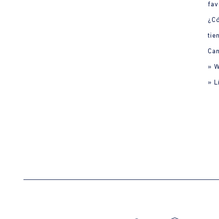
fav
¿C
tie
Can
» 
» L