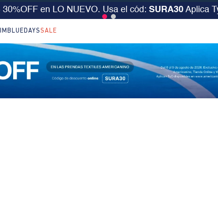
S 30%OFF en LO NUEVO. Usa el cód:
SURA30
Aplica 
IM
BLUEDAYS
SALE