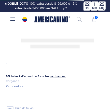
🔥
DOBLE DCTO
10% extra desde $199.000 ó 15%
22
1
22
Hrs
Min
Seg
extra desde $400.000 en SALE. TyC
0
-
0% Interés
Pagando a
3 cuotas
.
ver bancos.
Cargando...
Ver cuotas...
Guía de tallas